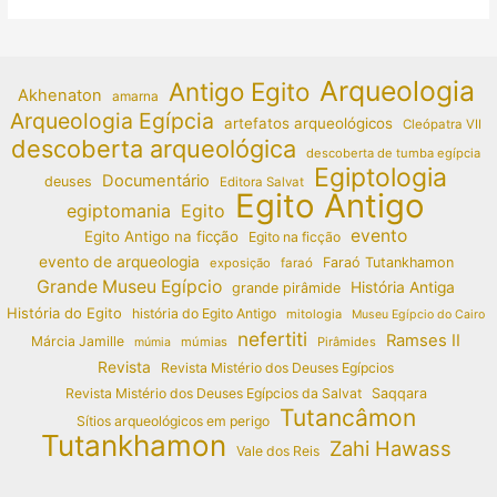
Arqueologia
Antigo Egito
Akhenaton
amarna
Arqueologia Egípcia
artefatos arqueológicos
Cleópatra VII
descoberta arqueológica
descoberta de tumba egípcia
Egiptologia
Documentário
deuses
Editora Salvat
Egito Antigo
egiptomania
Egito
evento
Egito Antigo na ficção
Egito na ficção
evento de arqueologia
Faraó Tutankhamon
exposição
faraó
Grande Museu Egípcio
História Antiga
grande pirâmide
História do Egito
história do Egito Antigo
mitologia
Museu Egípcio do Cairo
nefertiti
Ramses II
Márcia Jamille
múmias
Pirâmides
múmia
Revista
Revista Mistério dos Deuses Egípcios
Revista Mistério dos Deuses Egípcios da Salvat
Saqqara
Tutancâmon
Sítios arqueológicos em perigo
Tutankhamon
Zahi Hawass
Vale dos Reis