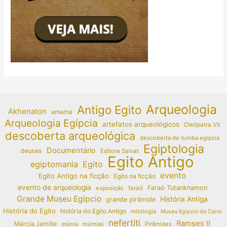
Arqueologia
Antigo Egito
Akhenaton
amarna
Arqueologia Egípcia
artefatos arqueológicos
Cleópatra VII
descoberta arqueológica
descoberta de tumba egípcia
Egiptologia
Documentário
deuses
Editora Salvat
Egito Antigo
egiptomania
Egito
evento
Egito Antigo na ficção
Egito na ficção
evento de arqueologia
Faraó Tutankhamon
exposição
faraó
Grande Museu Egípcio
História Antiga
grande pirâmide
História do Egito
história do Egito Antigo
mitologia
Museu Egípcio do Cairo
nefertiti
Ramses II
Márcia Jamille
múmias
Pirâmides
múmia