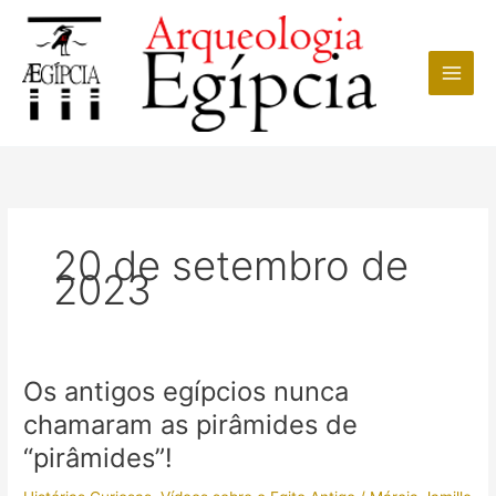
Ir
para
o
conteúdo
20 de setembro de
2023
Os antigos egípcios nunca
chamaram as pirâmides de
“pirâmides”!