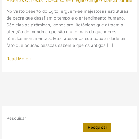
Histórias Curiosas
,
Vídeos sobre o Egito Antigo
/
Márcia Jamille
No vasto deserto do Egito, erguem-se majestosas estruturas
de pedra que desafiam o tempo e o entendimento humano.
São elas as pirâmides, ícones arquitetônicos que atraem a
atenção do mundo e que são muito mais do que meros
túmulos monumentais. Mas, apesar da sua popularidade um
fato que poucas pessoas sabem é que os antigos […]
Os
Read More »
antigos
egípcios
nunca
chamaram
as
pirâmides
de
“pirâmides”!
Pesquisar
Pesquisar