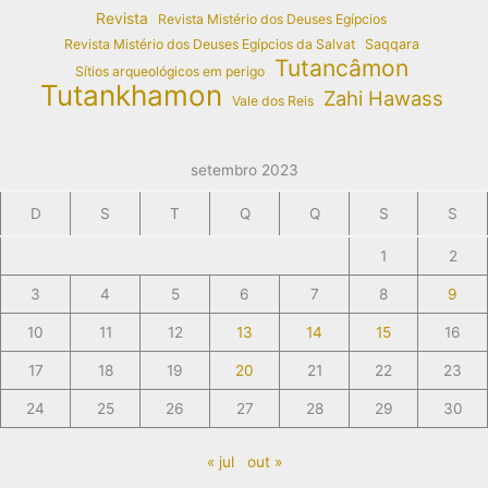
Revista
Revista Mistério dos Deuses Egípcios
Revista Mistério dos Deuses Egípcios da Salvat
Saqqara
Tutancâmon
Sítios arqueológicos em perigo
Tutankhamon
Zahi Hawass
Vale dos Reis
setembro 2023
D
S
T
Q
Q
S
S
1
2
3
4
5
6
7
8
9
10
11
12
13
14
15
16
17
18
19
20
21
22
23
24
25
26
27
28
29
30
« jul
out »