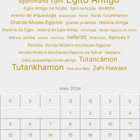
egiptomania
Egito
evento
Egito Antigo na ficção
Egito na ficção
evento de arqueologia
Faraó Tutankhamon
exposição
faraó
Grande Museu Egípcio
História Antiga
grande pirâmide
História do Egito
história do Egito Antigo
mitologia
Museu Egípcio do Cairo
nefertiti
Ramses II
Márcia Jamille
múmias
Pirâmides
múmia
Revista
Revista Mistério dos Deuses Egípcios
Revista Mistério dos Deuses Egípcios da Salvat
Saqqara
Tutancâmon
Sítios arqueológicos em perigo
Tutankhamon
Zahi Hawass
Vale dos Reis
maio 2024
D
S
T
Q
Q
S
S
1
2
3
4
5
6
7
8
9
10
11
12
13
14
15
16
17
18