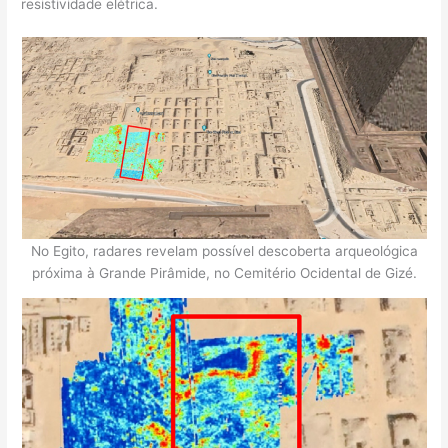
resistividade elétrica.
No Egito, radares revelam possível descoberta arqueológica
próxima à Grande Pirâmide, no Cemitério Ocidental de Gizé.