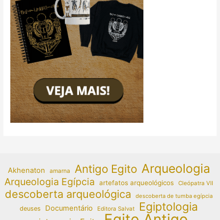
Arqueologia
Antigo Egito
Akhenaton
amarna
Arqueologia Egípcia
artefatos arqueológicos
Cleópatra VII
descoberta arqueológica
descoberta de tumba egípcia
Egiptologia
Documentário
deuses
Editora Salvat
Egito Antigo