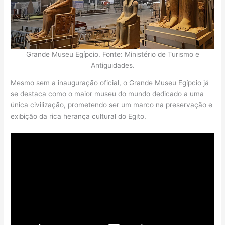
Grande Museu Egípcio. Fonte: Ministério de Turismo e
Antiguidades.
Mesmo sem a inauguração oficial, o Grande Museu Egípcio já
se destaca como o maior museu do mundo dedicado a uma
única civilização, prometendo ser um marco na preservação e
exibição da rica herança cultural do Egito.