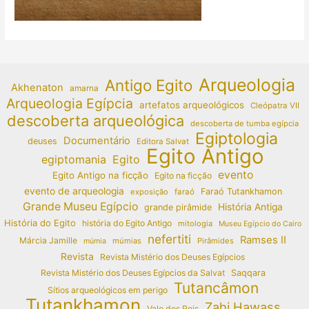
Arqueologia
Antigo Egito
Akhenaton
amarna
Arqueologia Egípcia
artefatos arqueológicos
Cleópatra VII
descoberta arqueológica
descoberta de tumba egípcia
Egiptologia
Documentário
deuses
Editora Salvat
Egito Antigo
egiptomania
Egito
evento
Egito Antigo na ficção
Egito na ficção
evento de arqueologia
Faraó Tutankhamon
exposição
faraó
Grande Museu Egípcio
História Antiga
grande pirâmide
História do Egito
história do Egito Antigo
mitologia
Museu Egípcio do Cairo
nefertiti
Ramses II
Márcia Jamille
múmias
Pirâmides
múmia
Revista
Revista Mistério dos Deuses Egípcios
Revista Mistério dos Deuses Egípcios da Salvat
Saqqara
Tutancâmon
Sítios arqueológicos em perigo
Tutankhamon
Zahi Hawass
Vale dos Reis