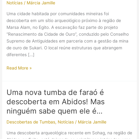
Notícias
/
Márcia Jamille
Uma cidade habitada por comunidades mineiras foi
descoberta em um sítio arqueológico próximo à região de
Marsa Alam, no Egito. A escavação faz parte do projeto
“Renascimento da Cidade de Ouro”, conduzido pelo Conselho
Supremo de Antiguidades em parceria com a gestão da mina
de ouro de Sukari. O local reúne estruturas que abrangem
diferentes […]
Arqueólogos
Read More »
descobriram
cidade
de
Uma nova tumba de faraó é
mineiros
descoberta em Abidos! Mas
com
instalações
ninguém sabe quem ele é…
completas
Descobertas de Tumbas
,
Notícias
/
Márcia Jamille
de
processamento
Uma descoberta arqueológica recente em Sohag, na região de
de