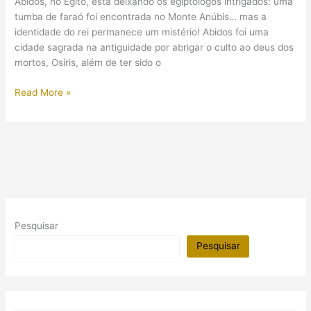
Abidos, no Egito, está deixando os egiptólogos intrigados: uma
ouro
tumba de faraó foi encontrada no Monte Anúbis… mas a
no
identidade do rei permanece um mistério! Abidos foi uma
Egito
cidade sagrada na antiguidade por abrigar o culto ao deus dos
mortos, Osíris, além de ter sido o
Uma
Read More »
nova
tumba
de
faraó
é
descoberta
em
Abidos!
Pesquisar
Mas
ninguém
Pesquisar
sabe
quem
ele
é…