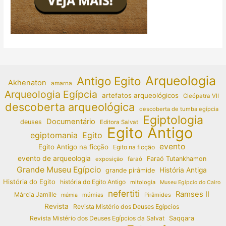
Arqueologia
Antigo Egito
Akhenaton
amarna
Arqueologia Egípcia
artefatos arqueológicos
Cleópatra VII
descoberta arqueológica
descoberta de tumba egípcia
Egiptologia
Documentário
deuses
Editora Salvat
Egito Antigo
egiptomania
Egito
evento
Egito Antigo na ficção
Egito na ficção
evento de arqueologia
Faraó Tutankhamon
exposição
faraó
Grande Museu Egípcio
História Antiga
grande pirâmide
História do Egito
história do Egito Antigo
mitologia
Museu Egípcio do Cairo
nefertiti
Ramses II
Márcia Jamille
múmias
Pirâmides
múmia
Revista
Revista Mistério dos Deuses Egípcios
Revista Mistério dos Deuses Egípcios da Salvat
Saqqara