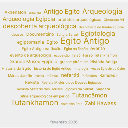
Arqueologia
Antigo Egito
Akhenaton
amarna
Arqueologia Egípcia
artefatos arqueológicos
Cleópatra VII
descoberta arqueológica
descoberta de tumba egípcia
Egiptologia
Documentário
deuses
Editora Salvat
Egito Antigo
egiptomania
Egito
evento
Egito Antigo na ficção
Egito na ficção
evento de arqueologia
Faraó Tutankhamon
exposição
faraó
Grande Museu Egípcio
História Antiga
grande pirâmide
História do Egito
história do Egito Antigo
mitologia
Museu Egípcio do Cairo
nefertiti
Ramses II
Márcia Jamille
múmias
Pirâmides
múmia
Revista
Revista Mistério dos Deuses Egípcios
Revista Mistério dos Deuses Egípcios da Salvat
Saqqara
Tutancâmon
Sítios arqueológicos em perigo
Tutankhamon
Zahi Hawass
Vale dos Reis
fevereiro 2026