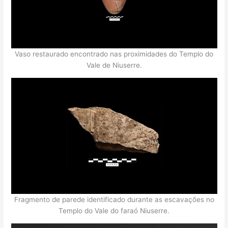
Vaso restaurado encontrado nas proximidades do Templo do
Vale de Niuserre.
Fragmento de parede identificado durante as escavações no
Templo do Vale do faraó Niuserre.