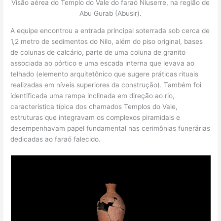
Visão aérea do Templo do Vale do faraó Niuserre, na região de
Abu Gurab (Abusir).
A equipe encontrou a entrada principal soterrada sob cerca de
1,2 metro de sedimentos do Nilo, além do piso original, bases
de colunas de calcário, parte de uma coluna de granito
associada ao pórtico e uma escada interna que levava ao
telhado (elemento arquitetônico que sugere práticas rituais
realizadas em níveis superiores da construção). Também foi
identificada uma rampa inclinada em direção ao rio,
característica típica dos chamados Templos do Vale,
estruturas que integravam os complexos piramidais e
desempenhavam papel fundamental nas cerimônias funerárias
dedicadas ao faraó falecido.