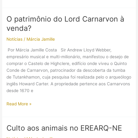
Cleópatra
O patrimônio do Lord Carnarvon à
venda?
Notícias
/
Márcia Jamille
Por Márcia Jamille Costa Sir Andrew Lloyd Webber,
empresário musical e multi-milionário, manifestou o desejo de
comprar o Castelo de Highclere, edifício onde viveu o Quinto
Conde de Carnarvon, patrocinador da descoberta da tumba
de Tutankhamon, cuja pesquisa foi realizada pelo o arqueólogo
inglês Howard Carter. A propriedade pertence aos Carnarvons
desde 1670 e
O
Read More »
patrimônio
do
Lord
Culto aos animais no EREARQ-NE
Carnarvon
à