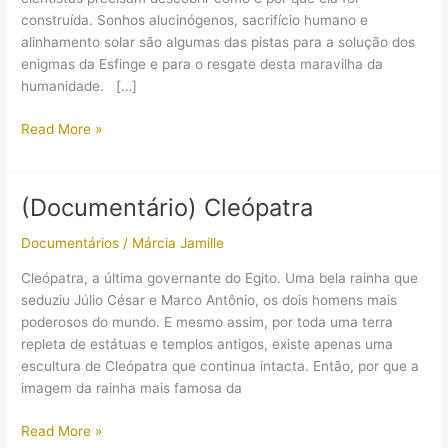
construída. Sonhos alucinógenos, sacrifício humano e
alinhamento solar são algumas das pistas para a solução dos
enigmas da Esfinge e para o resgate desta maravilha da
humanidade. […]
(Documentário)
Read More »
Enigmas
da
Esfinge
(Documentário) Cleópatra
Documentários
/
Márcia Jamille
Cleópatra, a última governante do Egito. Uma bela rainha que
seduziu Júlio César e Marco Antônio, os dois homens mais
poderosos do mundo. E mesmo assim, por toda uma terra
repleta de estátuas e templos antigos, existe apenas uma
escultura de Cleópatra que continua intacta. Então, por que a
imagem da rainha mais famosa da
(Documentário)
Read More »