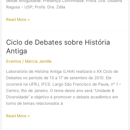
desde Antiguidade. Presença Confirmada: Profa. Dra. Giuliana
Ragusa – USP; Profa. Dra. Zélia
III
Read More »
Semana
de
Estudos
Ciclo de Debates sobre História
Clássicos
Antiga
Eventos
/
Márcia Jamille
Laboratório de História Antiga (LHIA) realizará o XX Ciclo de
Debates no período de 13 a 17 de setembro de 2010. Ele
ocorrerá na UFRJ, IFCS. Largo São Francisco de Paula, n° 1 –
Centro, Rio de Janeiro. O tema deste ano será “Unidade &
Diversidade” e objetivo é promover o debate acadêmico em
torno de temas relacionados à
Ciclo
Read More »
de
Debates