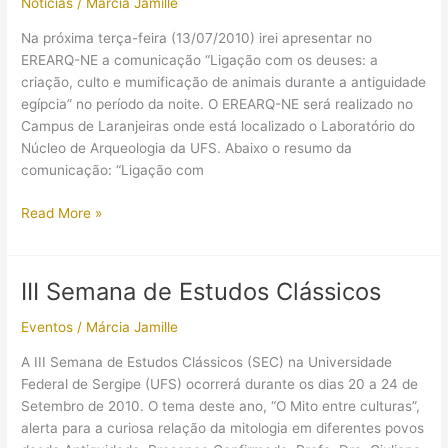
Notícias
/
Márcia Jamille
venda?
Na próxima terça-feira (13/07/2010) irei apresentar no
EREARQ-NE a comunicação “Ligação com os deuses: a
criação, culto e mumificação de animais durante a antiguidade
egípcia” no período da noite. O EREARQ-NE será realizado no
Campus de Laranjeiras onde está localizado o Laboratório do
Núcleo de Arqueologia da UFS. Abaixo o resumo da
comunicação: “Ligação com
Culto
Read More »
aos
animais
no
III Semana de Estudos Clássicos
EREARQ-
NE
Eventos
/
Márcia Jamille
A III Semana de Estudos Clássicos (SEC) na Universidade
Federal de Sergipe (UFS) ocorrerá durante os dias 20 a 24 de
Setembro de 2010. O tema deste ano, “O Mito entre culturas”,
alerta para a curiosa relação da mitologia em diferentes povos