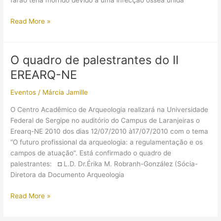
faraó teria morrido devido a uma infecção óssea unida
Mais
Read More »
uma
teoria
para
O quadro de palestrantes do II
Tutankhamon
EREARQ-NE
Eventos
/
Márcia Jamille
O Centro Acadêmico de Arqueologia realizará na Universidade
Federal de Sergipe no auditório do Campus de Laranjeiras o
Erearq-NE 2010 dos dias 12/07/2010 à17/07/2010 com o tema
“O futuro profissional da arqueologia: a regulamentação e os
campos de atuação”. Está confirmado o quadro de
palestrantes: ◘ L.D. Dr.Érika M. Robranh-González (Sócia-
Diretora da Documento Arqueologia
O
Read More »
quadro
de