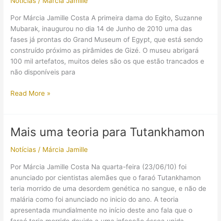
Notícias
/
Márcia Jamille
Por Márcia Jamille Costa A primeira dama do Egito, Suzanne
Mubarak, inaugurou no dia 14 de Junho de 2010 uma das
fases já prontas do Grand Museum of Egypt, que está sendo
construído próximo as pirâmides de Gizé. O museu abrigará
100 mil artefatos, muitos deles são os que estão trancados e
não disponíveis para
Parte
Read More »
do
Grand
Museum
Mais uma teoria para Tutankhamon
está
concluída
Notícias
/
Márcia Jamille
Por Márcia Jamille Costa Na quarta-feira (23/06/10) foi
anunciado por cientistas alemães que o faraó Tutankhamon
teria morrido de uma desordem genética no sangue, e não de
malária como foi anunciado no inicio do ano. A teoria
apresentada mundialmente no início deste ano fala que o