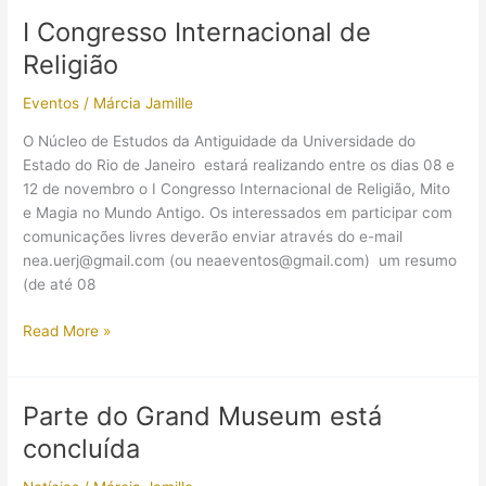
sobre
I Congresso Internacional de
História
Religião
Antiga
Eventos
/
Márcia Jamille
O Núcleo de Estudos da Antiguidade da Universidade do
Estado do Rio de Janeiro estará realizando entre os dias 08 e
12 de novembro o I Congresso Internacional de Religião, Mito
e Magia no Mundo Antigo. Os interessados em participar com
comunicações livres deverão enviar através do e-mail
nea.uerj@gmail.com (ou neaeventos@gmail.com) um resumo
(de até 08
I
Read More »
Congresso
Internacional
de
Parte do Grand Museum está
Religião
concluída