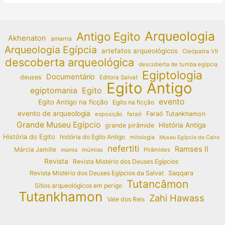
Arqueologia
Antigo Egito
Akhenaton
amarna
Arqueologia Egípcia
artefatos arqueológicos
Cleópatra VII
descoberta arqueológica
descoberta de tumba egípcia
Egiptologia
Documentário
deuses
Editora Salvat
Egito Antigo
egiptomania
Egito
evento
Egito Antigo na ficção
Egito na ficção
evento de arqueologia
Faraó Tutankhamon
exposição
faraó
Grande Museu Egípcio
História Antiga
grande pirâmide
História do Egito
história do Egito Antigo
mitologia
Museu Egípcio do Cairo
nefertiti
Ramses II
Márcia Jamille
múmias
Pirâmides
múmia
Revista
Revista Mistério dos Deuses Egípcios
Revista Mistério dos Deuses Egípcios da Salvat
Saqqara
Tutancâmon
Sítios arqueológicos em perigo
Tutankhamon
Zahi Hawass
Vale dos Reis