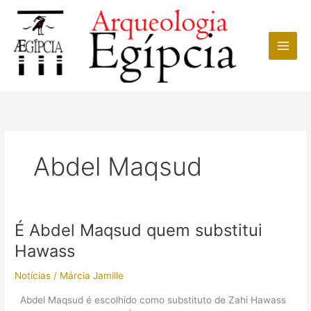
Ir
para
o
conteúdo
Abdel Maqsud
É Abdel Maqsud quem substitui
Hawass
Notícias
/
Márcia Jamille
Abdel Maqsud é escolhido como substituto de Zahi Hawass