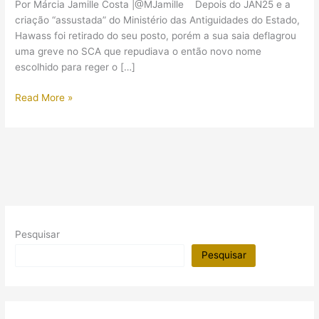
Por Márcia Jamille Costa |@MJamille Depois do JAN25 e a
criação “assustada” do Ministério das Antiguidades do Estado,
Hawass foi retirado do seu posto, porém a sua saia deflagrou
uma greve no SCA que repudiava o então novo nome
escolhido para reger o […]
É
Read More »
Abdel
Maqsud
quem
substitui
Hawass
Pesquisar
Pesquisar