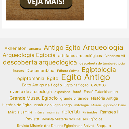
Arqueologia
Antigo Egito
Akhenaton
amarna
Arqueologia Egípcia
artefatos arqueológicos
Cleópatra VII
descoberta arqueológica
descoberta de tumba egípcia
Egiptologia
Documentário
deuses
Editora Salvat
Egito Antigo
egiptomania
Egito
evento
Egito Antigo na ficção
Egito na ficção
evento de arqueologia
Faraó Tutankhamon
exposição
faraó
Grande Museu Egípcio
História Antiga
grande pirâmide
História do Egito
história do Egito Antigo
mitologia
Museu Egípcio do Cairo
nefertiti
Ramses II
Márcia Jamille
múmias
Pirâmides
múmia
Revista
Revista Mistério dos Deuses Egípcios
Revista Mistério dos Deuses Egípcios da Salvat
Saqqara