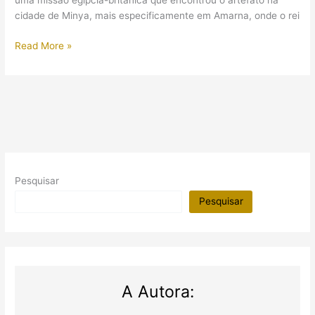
uma missão egípcia-britânica que encontrou o artefato na
cidade de Minya, mais especificamente em Amarna, onde o rei
Cabeça
Read More »
de
estátua
do
faraó
Akhenaton
é
encontrada
em
Pesquisar
Minya
Pesquisar
A Autora: