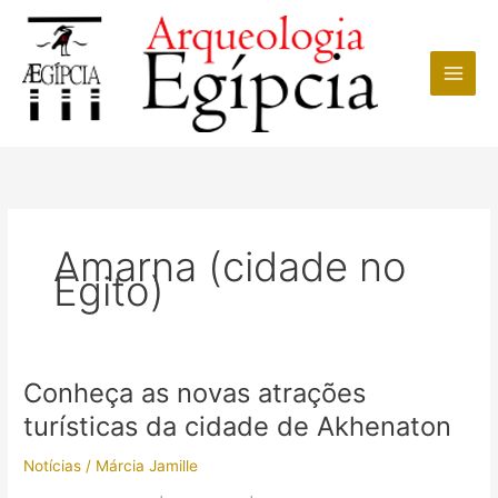
Ir
para
o
conteúdo
Amarna (cidade no
Egito)
Conheça as novas atrações
turísticas da cidade de Akhenaton
Notícias
/
Márcia Jamille