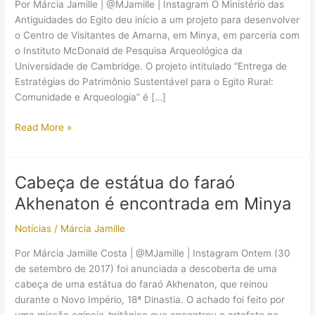
Por Márcia Jamille | @MJamille | Instagram O Ministério das
Antiguidades do Egito deu início a um projeto para desenvolver
o Centro de Visitantes de Amarna, em Minya, em parceria com
o Instituto McDonald de Pesquisa Arqueológica da
Universidade de Cambridge. O projeto intitulado “Entrega de
Estratégias do Patrimônio Sustentável para o Egito Rural:
Comunidade e Arqueologia” é […]
Conheça
Read More »
as
novas
atrações
Cabeça de estátua do faraó
turísticas
Akhenaton é encontrada em Minya
da
cidade
Notícias
/
Márcia Jamille
de
Akhenaton
Por Márcia Jamille Costa | @MJamille | Instagram Ontem (30
de setembro de 2017) foi anunciada a descoberta de uma
cabeça de uma estátua do faraó Akhenaton, que reinou
durante o Novo Império, 18ª Dinastia. O achado foi feito por