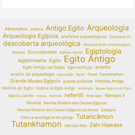
Arqueologia
Antigo Egito
Akhenaton
amarna
Arqueologia Egípcia
artefatos arqueológicos
Cleópatra VII
descoberta arqueológica
descoberta de tumba egípcia
Egiptologia
Documentário
deuses
Editora Salvat
Egito Antigo
egiptomania
Egito
evento
Egito Antigo na ficção
Egito na ficção
evento de arqueologia
Faraó Tutankhamon
exposição
faraó
Grande Museu Egípcio
História Antiga
grande pirâmide
História do Egito
história do Egito Antigo
mitologia
Museu Egípcio do Cairo
nefertiti
Ramses II
Márcia Jamille
múmias
Pirâmides
múmia
Revista
Revista Mistério dos Deuses Egípcios
Revista Mistério dos Deuses Egípcios da Salvat
Saqqara
Tutancâmon
Sítios arqueológicos em perigo
Tutankhamon
Zahi Hawass
Vale dos Reis