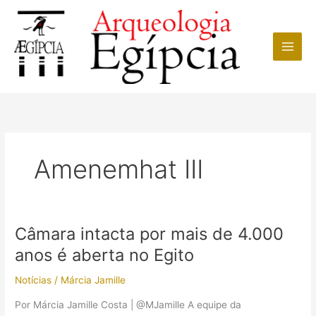
Ir
para
o
conteúdo
Amenemhat III
Câmara intacta por mais de 4.000
anos é aberta no Egito
Notícias
/
Márcia Jamille
Por Márcia Jamille Costa | @MJamille A equipe da