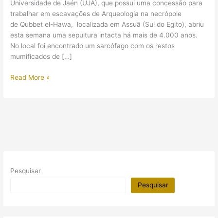
Universidade de Jaén (UJA), que possui uma concessão para
trabalhar em escavações de Arqueologia na necrópole
de Qubbet el-Hawa, localizada em Assuã (Sul do Egito), abriu
esta semana uma sepultura intacta há mais de 4.000 anos.
No local foi encontrado um sarcófago com os restos
mumificados de […]
Câmara
Read More »
intacta
por
mais
de
4.000
anos
é
aberta
Pesquisar
no
Egito
Pesquisar