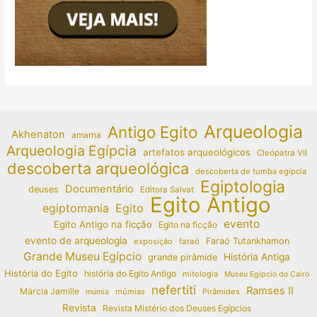
Arqueologia
Antigo Egito
Akhenaton
amarna
Arqueologia Egípcia
artefatos arqueológicos
Cleópatra VII
descoberta arqueológica
descoberta de tumba egípcia
Egiptologia
Documentário
deuses
Editora Salvat
Egito Antigo
egiptomania
Egito
evento
Egito Antigo na ficção
Egito na ficção
evento de arqueologia
Faraó Tutankhamon
exposição
faraó
Grande Museu Egípcio
História Antiga
grande pirâmide
História do Egito
história do Egito Antigo
mitologia
Museu Egípcio do Cairo
nefertiti
Ramses II
Márcia Jamille
múmias
Pirâmides
múmia
Revista
Revista Mistério dos Deuses Egípcios