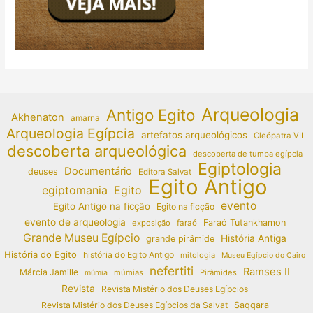
Arqueologia
Antigo Egito
Akhenaton
amarna
Arqueologia Egípcia
artefatos arqueológicos
Cleópatra VII
descoberta arqueológica
descoberta de tumba egípcia
Egiptologia
Documentário
deuses
Editora Salvat
Egito Antigo
egiptomania
Egito
evento
Egito Antigo na ficção
Egito na ficção
evento de arqueologia
Faraó Tutankhamon
exposição
faraó
Grande Museu Egípcio
História Antiga
grande pirâmide
História do Egito
história do Egito Antigo
mitologia
Museu Egípcio do Cairo
nefertiti
Ramses II
Márcia Jamille
múmias
Pirâmides
múmia
Revista
Revista Mistério dos Deuses Egípcios
Revista Mistério dos Deuses Egípcios da Salvat
Saqqara