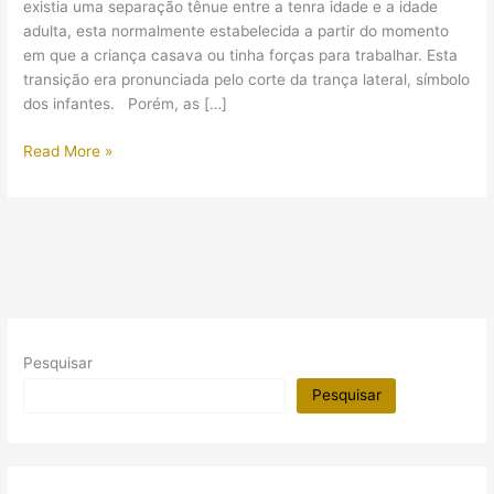
existia uma separação tênue entre a tenra idade e a idade
adulta, esta normalmente estabelecida a partir do momento
em que a criança casava ou tinha forças para trabalhar. Esta
transição era pronunciada pelo corte da trança lateral, símbolo
dos infantes. Porém, as […]
Saiba
Read More »
como
as
crianças
se
divertiam
no
tempo
dos
Pesquisar
faraós
Pesquisar