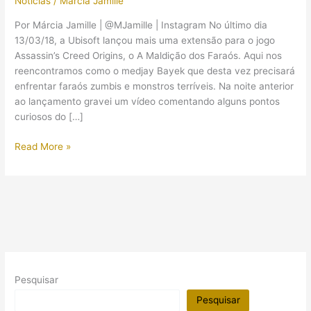
Notícias
/
Márcia Jamille
Por Márcia Jamille | @MJamille | Instagram No último dia
13/03/18, a Ubisoft lançou mais uma extensão para o jogo
Assassin’s Creed Origins, o A Maldição dos Faraós. Aqui nos
reencontramos como o medjay Bayek que desta vez precisará
enfrentar faraós zumbis e monstros terríveis. Na noite anterior
ao lançamento gravei um vídeo comentando alguns pontos
curiosos do […]
Comentando
Read More »
o
trailer
de
“A
Maldição
dos
Faraós”
(Assassin’s
Pesquisar
Creed
Origins)
Pesquisar