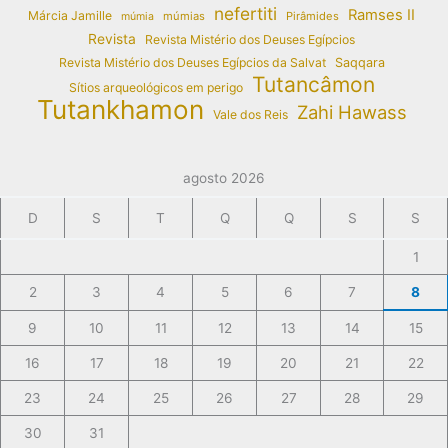
nefertiti
Ramses II
Márcia Jamille
múmias
Pirâmides
múmia
Revista
Revista Mistério dos Deuses Egípcios
Revista Mistério dos Deuses Egípcios da Salvat
Saqqara
Tutancâmon
Sítios arqueológicos em perigo
Tutankhamon
Zahi Hawass
Vale dos Reis
agosto 2026
D
S
T
Q
Q
S
S
1
2
3
4
5
6
7
8
9
10
11
12
13
14
15
16
17
18
19
20
21
22
23
24
25
26
27
28
29
30
31