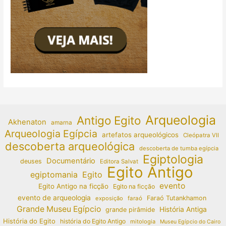
Arqueologia
Antigo Egito
Akhenaton
amarna
Arqueologia Egípcia
artefatos arqueológicos
Cleópatra VII
descoberta arqueológica
descoberta de tumba egípcia
Egiptologia
Documentário
deuses
Editora Salvat
Egito Antigo
egiptomania
Egito
evento
Egito Antigo na ficção
Egito na ficção
evento de arqueologia
Faraó Tutankhamon
exposição
faraó
Grande Museu Egípcio
História Antiga
grande pirâmide
História do Egito
história do Egito Antigo
mitologia
Museu Egípcio do Cairo