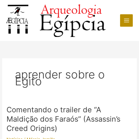
Ir
para
o
conteúdo
aprender sobre o
Egito
Comentando o trailer de “A
Maldição dos Faraós” (Assassin’s
Creed Origins)