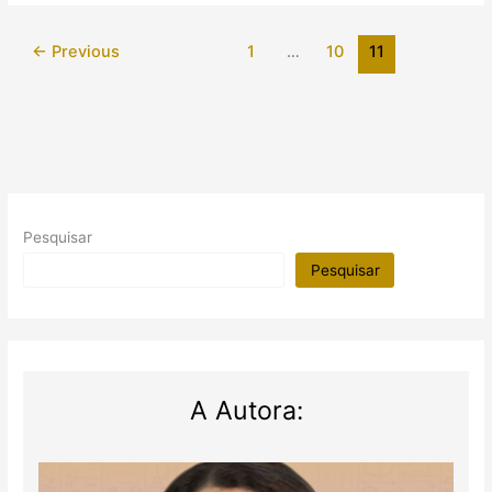
escavações
no
←
Previous
1
…
10
11
Egito
(2010)
Pesquisar
Pesquisar
A Autora: