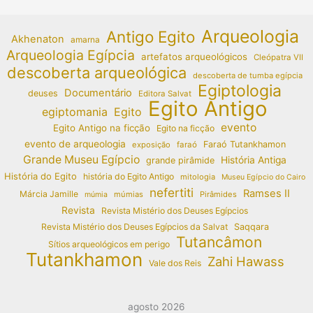
Arqueologia
Antigo Egito
Akhenaton
amarna
Arqueologia Egípcia
artefatos arqueológicos
Cleópatra VII
descoberta arqueológica
descoberta de tumba egípcia
Egiptologia
Documentário
deuses
Editora Salvat
Egito Antigo
egiptomania
Egito
evento
Egito Antigo na ficção
Egito na ficção
evento de arqueologia
Faraó Tutankhamon
exposição
faraó
Grande Museu Egípcio
História Antiga
grande pirâmide
História do Egito
história do Egito Antigo
mitologia
Museu Egípcio do Cairo
nefertiti
Ramses II
Márcia Jamille
múmias
Pirâmides
múmia
Revista
Revista Mistério dos Deuses Egípcios
Revista Mistério dos Deuses Egípcios da Salvat
Saqqara
Tutancâmon
Sítios arqueológicos em perigo
Tutankhamon
Zahi Hawass
Vale dos Reis
agosto 2026