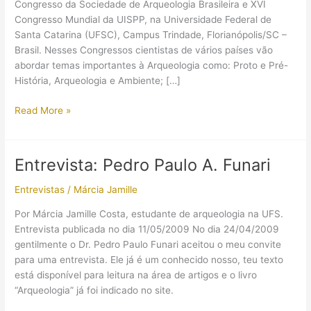
Congresso da Sociedade de Arqueologia Brasileira e XVI
Congresso Mundial da UISPP, na Universidade Federal de
Santa Catarina (UFSC), Campus Trindade, Florianópolis/SC –
Brasil. Nesses Congressos cientistas de vários países vão
abordar temas importantes à Arqueologia como: Proto e Pré-
História, Arqueologia e Ambiente; […]
【EVENTO
Read More »
】
Congresso
SAB
Entrevista: Pedro Paulo A. Funari
2011
e
Entrevistas
/
Márcia Jamille
UISPP
Por Márcia Jamille Costa, estudante de arqueologia na UFS.
Entrevista publicada no dia 11/05/2009 No dia 24/04/2009
gentilmente o Dr. Pedro Paulo Funari aceitou o meu convite
para uma entrevista. Ele já é um conhecido nosso, teu texto
está disponível para leitura na área de artigos e o livro
“Arqueologia” já foi indicado no site.