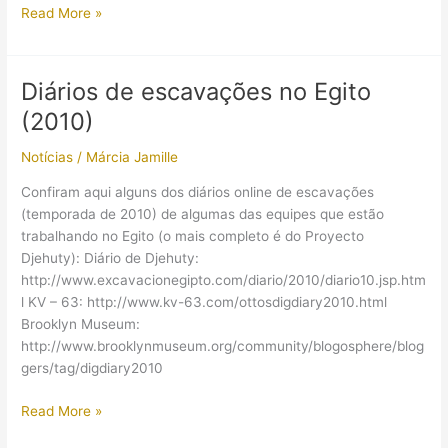
Entrevista:
Read More »
Pedro
Paulo
A.
Diários de escavações no Egito
Funari
(2010)
Notícias
/
Márcia Jamille
Confiram aqui alguns dos diários online de escavações
(temporada de 2010) de algumas das equipes que estão
trabalhando no Egito (o mais completo é do Proyecto
Djehuty): Diário de Djehuty:
http://www.excavacionegipto.com/diario/2010/diario10.jsp.htm
l KV – 63: http://www.kv-63.com/ottosdigdiary2010.html
Brooklyn Museum:
http://www.brooklynmuseum.org/community/blogosphere/blog
gers/tag/digdiary2010
Diários
Read More »
de