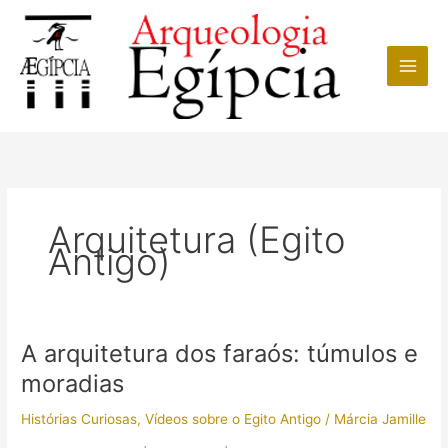
Ir
para
o
conteúdo
Arquitetura (Egito
Antigo)
A arquitetura dos faraós: túmulos e
moradias
Histórias Curiosas
,
Vídeos sobre o Egito Antigo
/
Márcia Jamille