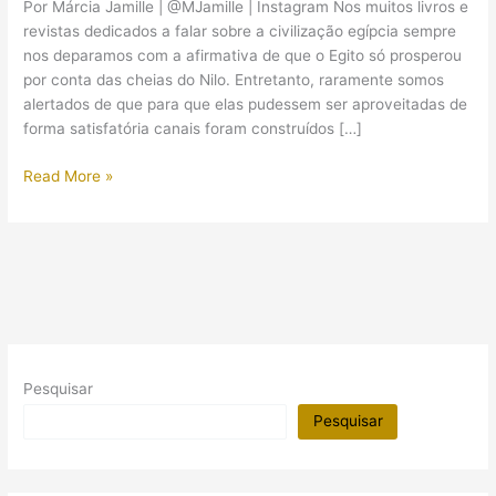
Por Márcia Jamille | @MJamille | Instagram Nos muitos livros e
revistas dedicados a falar sobre a civilização egípcia sempre
nos deparamos com a afirmativa de que o Egito só prosperou
por conta das cheias do Nilo. Entretanto, raramente somos
alertados de que para que elas pudessem ser aproveitadas de
forma satisfatória canais foram construídos […]
A
Read More »
arquitetura
dos
faraós:
túmulos
e
moradias
Pesquisar
Pesquisar