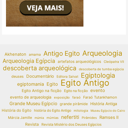
Arqueologia
Antigo Egito
Akhenaton
amarna
Arqueologia Egípcia
artefatos arqueológicos
Cleópatra VII
descoberta arqueológica
descoberta de tumba egípcia
Egiptologia
Documentário
deuses
Editora Salvat
Egito Antigo
egiptomania
Egito
evento
Egito Antigo na ficção
Egito na ficção
evento de arqueologia
Faraó Tutankhamon
exposição
faraó
Grande Museu Egípcio
História Antiga
grande pirâmide
História do Egito
história do Egito Antigo
mitologia
Museu Egípcio do Cairo
nefertiti
Ramses II
Márcia Jamille
múmias
Pirâmides
múmia
Revista
Revista Mistério dos Deuses Egípcios