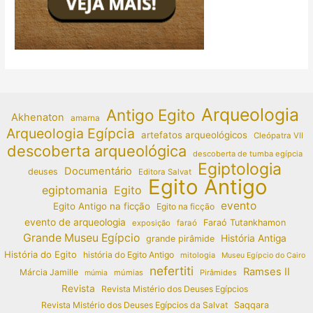
Arqueologia
Antigo Egito
Akhenaton
amarna
Arqueologia Egípcia
artefatos arqueológicos
Cleópatra VII
descoberta arqueológica
descoberta de tumba egípcia
Egiptologia
Documentário
deuses
Editora Salvat
Egito Antigo
egiptomania
Egito
evento
Egito Antigo na ficção
Egito na ficção
evento de arqueologia
Faraó Tutankhamon
exposição
faraó
Grande Museu Egípcio
História Antiga
grande pirâmide
História do Egito
história do Egito Antigo
mitologia
Museu Egípcio do Cairo
nefertiti
Ramses II
Márcia Jamille
múmias
Pirâmides
múmia
Revista
Revista Mistério dos Deuses Egípcios
Revista Mistério dos Deuses Egípcios da Salvat
Saqqara