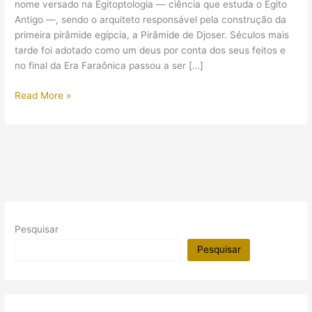
nome versado na Egitoptologia — ciência que estuda o Egito
Antigo —, sendo o arquiteto responsável pela construção da
primeira pirâmide egípcia, a Pirâmide de Djoser. Séculos mais
tarde foi adotado como um deus por conta dos seus feitos e
no final da Era Faraônica passou a ser […]
Foi
Read More »
descoberta
a
tumba
de
Imhotep?
Pesquisar
Pesquisar