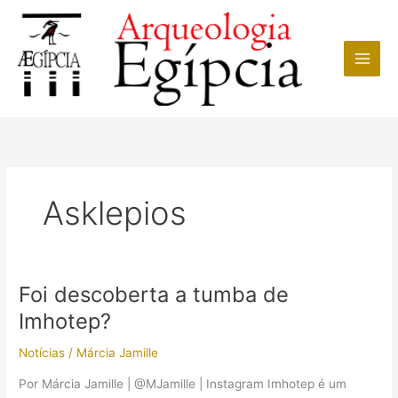
Ir
para
o
conteúdo
Asklepios
Foi descoberta a tumba de
Imhotep?
Notícias
/
Márcia Jamille
Por Márcia Jamille | @MJamille | Instagram Imhotep é um