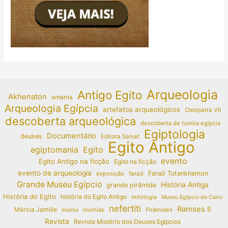
Arqueologia
Antigo Egito
Akhenaton
amarna
Arqueologia Egípcia
artefatos arqueológicos
Cleópatra VII
descoberta arqueológica
descoberta de tumba egípcia
Egiptologia
Documentário
deuses
Editora Salvat
Egito Antigo
egiptomania
Egito
evento
Egito Antigo na ficção
Egito na ficção
evento de arqueologia
Faraó Tutankhamon
exposição
faraó
Grande Museu Egípcio
História Antiga
grande pirâmide
História do Egito
história do Egito Antigo
mitologia
Museu Egípcio do Cairo
nefertiti
Ramses II
Márcia Jamille
múmias
Pirâmides
múmia
Revista
Revista Mistério dos Deuses Egípcios