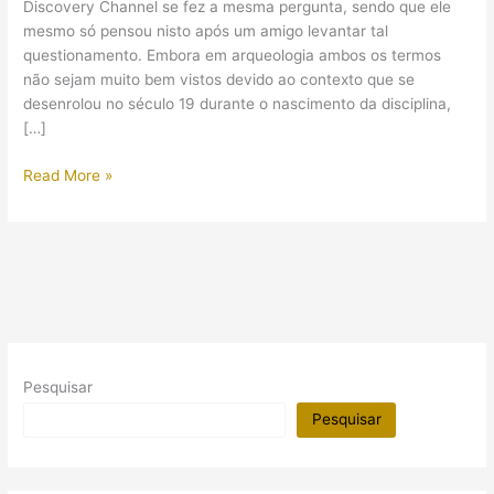
Discovery Channel se fez a mesma pergunta, sendo que ele
mesmo só pensou nisto após um amigo levantar tal
questionamento. Embora em arqueologia ambos os termos
não sejam muito bem vistos devido ao contexto que se
desenrolou no século 19 durante o nascimento da disciplina,
[…]
Um
Read More »
“aventureiro”
ou
um
“explorador”?
Pesquisar
Pesquisar