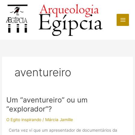
Ir
para
o
conteúdo
aventureiro
Um “aventureiro” ou um
“explorador”?
O Egito inspirando
/
Márcia Jamille
Certa vez vi que um apresentador de documentários da