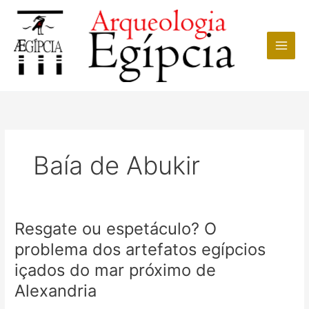
Ir
para
o
conteúdo
Baía de Abukir
Resgate ou espetáculo? O
problema dos artefatos egípcios
içados do mar próximo de
Alexandria