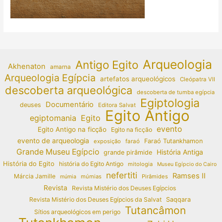
Arqueologia
Antigo Egito
Akhenaton
amarna
Arqueologia Egípcia
artefatos arqueológicos
Cleópatra VII
descoberta arqueológica
descoberta de tumba egípcia
Egiptologia
Documentário
deuses
Editora Salvat
Egito Antigo
egiptomania
Egito
evento
Egito Antigo na ficção
Egito na ficção
evento de arqueologia
Faraó Tutankhamon
exposição
faraó
Grande Museu Egípcio
História Antiga
grande pirâmide
História do Egito
história do Egito Antigo
mitologia
Museu Egípcio do Cairo
nefertiti
Ramses II
Márcia Jamille
múmias
Pirâmides
múmia
Revista
Revista Mistério dos Deuses Egípcios
Revista Mistério dos Deuses Egípcios da Salvat
Saqqara
Tutancâmon
Sítios arqueológicos em perigo