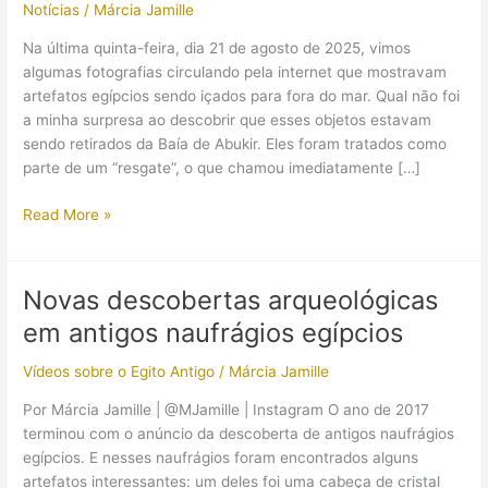
Notícias
/
Márcia Jamille
Na última quinta-feira, dia 21 de agosto de 2025, vimos
algumas fotografias circulando pela internet que mostravam
artefatos egípcios sendo içados para fora do mar. Qual não foi
a minha surpresa ao descobrir que esses objetos estavam
sendo retirados da Baía de Abukir. Eles foram tratados como
parte de um “resgate”, o que chamou imediatamente […]
Resgate
Read More »
ou
espetáculo?
O
Novas descobertas arqueológicas
problema
em antigos naufrágios egípcios
dos
artefatos
Vídeos sobre o Egito Antigo
/
Márcia Jamille
egípcios
içados
Por Márcia Jamille | @MJamille | Instagram O ano de 2017
do
terminou com o anúncio da descoberta de antigos naufrágios
mar
egípcios. E nesses naufrágios foram encontrados alguns
próximo
artefatos interessantes: um deles foi uma cabeça de cristal