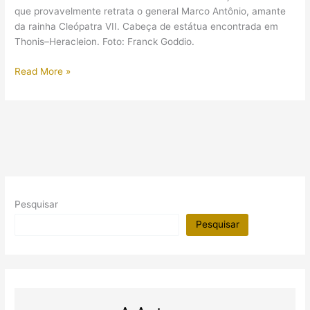
de
que provavelmente retrata o general Marco Antônio, amante
Alexandria
da rainha Cleópatra VII. Cabeça de estátua encontrada em
Thonis–Heracleion. Foto: Franck Goddio.
Novas
Read More »
descobertas
arqueológicas
em
antigos
naufrágios
egípcios
Pesquisar
Pesquisar