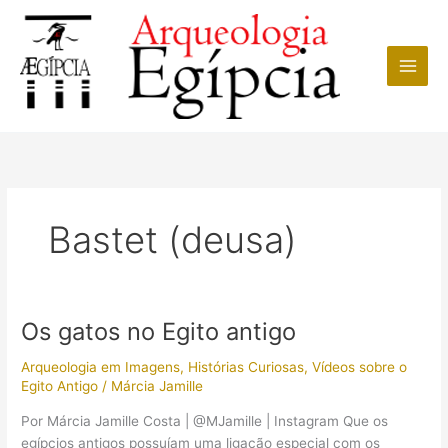
Ir
para
o
conteúdo
Bastet (deusa)
Os gatos no Egito antigo
Arqueologia em Imagens
,
Histórias Curiosas
,
Vídeos sobre o
Egito Antigo
/
Márcia Jamille
Por Márcia Jamille Costa | @MJamille | Instagram Que os
egípcios antigos possuíam uma ligação especial com os