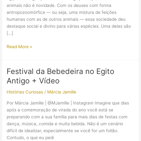
animais não é novidade. Com os deuses com forma
antropozoomórfica — ou seja, uma mistura de feições
humanas com as de outros animais — essa sociedade deu
destaque social e divino para várias espécies. Uma delas são
[…]
Os
Read More »
gatos
no
Egito
Festival da Bebedeira no Egito
antigo
Antigo + Vídeo
Histórias Curiosas
/
Márcia Jamille
Por Márcia Jamille | @MJamille | Instagram Imagine que dias
após a comemoração de virada do ano você está se
preparando com a sua família para mais dias de festas com
dança, música, comida e muita bebida. Não é um cenário
difícil de idealizar, especialmente se você for um folião.
Contudo, o que eu pedi