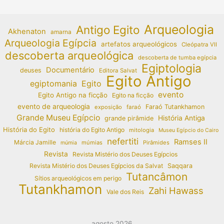
Arqueologia
Antigo Egito
Akhenaton
amarna
Arqueologia Egípcia
artefatos arqueológicos
Cleópatra VII
descoberta arqueológica
descoberta de tumba egípcia
Egiptologia
Documentário
deuses
Editora Salvat
Egito Antigo
egiptomania
Egito
evento
Egito Antigo na ficção
Egito na ficção
evento de arqueologia
Faraó Tutankhamon
exposição
faraó
Grande Museu Egípcio
História Antiga
grande pirâmide
História do Egito
história do Egito Antigo
mitologia
Museu Egípcio do Cairo
nefertiti
Ramses II
Márcia Jamille
múmias
Pirâmides
múmia
Revista
Revista Mistério dos Deuses Egípcios
Revista Mistério dos Deuses Egípcios da Salvat
Saqqara
Tutancâmon
Sítios arqueológicos em perigo
Tutankhamon
Zahi Hawass
Vale dos Reis
agosto 2026