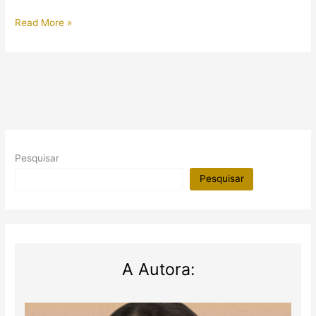
Festival
Read More »
da
Bebedeira
no
Egito
Antigo
+
Vídeo
Pesquisar
Pesquisar
A Autora: