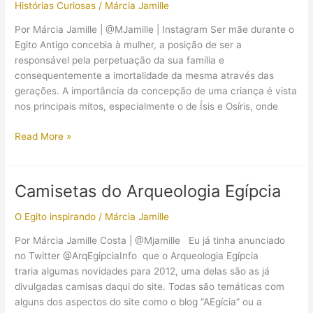
Histórias Curiosas
/
Márcia Jamille
antigo
Por Márcia Jamille | @MJamille | Instagram Ser mãe durante o
Egito Antigo concebia à mulher, a posição de ser a
responsável pela perpetuação da sua família e
consequentemente a imortalidade da mesma através das
gerações. A importância da concepção de uma criança é vista
nos principais mitos, especialmente o de Ísis e Osíris, onde
Ser
Read More »
mãe
no
Egito
Camisetas do Arqueologia Egípcia
Antigo
O Egito inspirando
/
Márcia Jamille
Por Márcia Jamille Costa | @Mjamille Eu já tinha anunciado
no Twitter @ArqEgipciaInfo que o Arqueologia Egípcia
traria algumas novidades para 2012, uma delas são as já
divulgadas camisas daqui do site. Todas são temáticas com
alguns dos aspectos do site como o blog “AEgícia” ou a