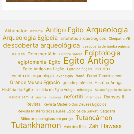
Arqueologia
Antigo Egito
Akhenaton
amarna
Arqueologia Egípcia
artefatos arqueológicos
Cleópatra VII
descoberta arqueológica
descoberta de tumba egípcia
Egiptologia
Documentário
deuses
Editora Salvat
Egito Antigo
egiptomania
Egito
evento
Egito Antigo na ficção
Egito na ficção
evento de arqueologia
Faraó Tutankhamon
exposição
faraó
Grande Museu Egípcio
História Antiga
grande pirâmide
História do Egito
história do Egito Antigo
mitologia
Museu Egípcio do Cairo
nefertiti
Ramses II
Márcia Jamille
múmias
Pirâmides
múmia
Revista
Revista Mistério dos Deuses Egípcios
Revista Mistério dos Deuses Egípcios da Salvat
Saqqara
Tutancâmon
Sítios arqueológicos em perigo
Tutankhamon
Zahi Hawass
Vale dos Reis