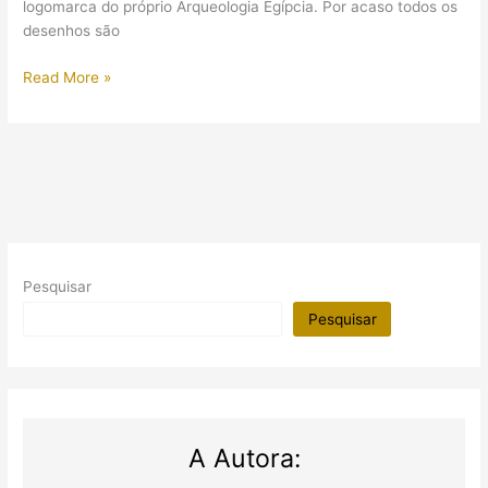
logomarca do próprio Arqueologia Egípcia. Por acaso todos os
desenhos são
Camisetas
Read More »
do
Arqueologia
Egípcia
Pesquisar
Pesquisar
A Autora: