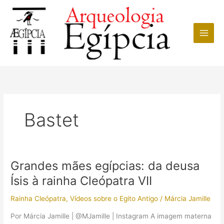
Ir
para
o
conteúdo
Bastet
Grandes mães egípcias: da deusa
Ísis à rainha Cleópatra VII
Rainha Cleópatra
,
Vídeos sobre o Egito Antigo
/
Márcia Jamille
Por Márcia Jamille | @MJamille | Instagram A imagem materna