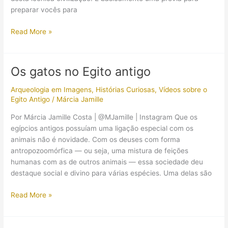
preparar vocês para
Os
Read More »
deuses
do
Egito
Os gatos no Egito antigo
Antigo:
o
Arqueologia em Imagens
,
Histórias Curiosas
,
Vídeos sobre o
que
Egito Antigo
/
Márcia Jamille
você
Por Márcia Jamille Costa | @MJamille | Instagram Que os
precisa
egípcios antigos possuíam uma ligação especial com os
saber!
animais não é novidade. Com os deuses com forma
antropozoomórfica — ou seja, uma mistura de feições
humanas com as de outros animais — essa sociedade deu
destaque social e divino para várias espécies. Uma delas são
Os
Read More »
gatos
no
Egito