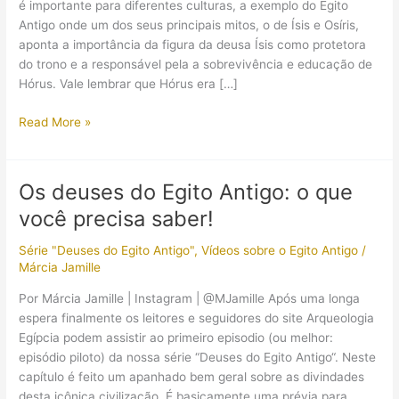
é importante para diferentes culturas, a exemplo do Egito
Antigo onde um dos seus principais mitos, o de Ísis e Osíris,
aponta a importância da figura da deusa Ísis como protetora
do trono e a responsável pela a sobrevivência e educação de
Hórus. Vale lembrar que Hórus era […]
Grandes
Read More »
mães
egípcias:
da
Os deuses do Egito Antigo: o que
deusa
você precisa saber!
Ísis
à
Série "Deuses do Egito Antigo"
,
Vídeos sobre o Egito Antigo
/
rainha
Márcia Jamille
Cleópatra
VII
Por Márcia Jamille | Instagram | @MJamille Após uma longa
espera finalmente os leitores e seguidores do site Arqueologia
Egípcia podem assistir ao primeiro episodio (ou melhor:
episódio piloto) da nossa série “Deuses do Egito Antigo“. Neste
capítulo é feito um apanhado bem geral sobre as divindades
desta icônica civilização. É basicamente uma prévia para