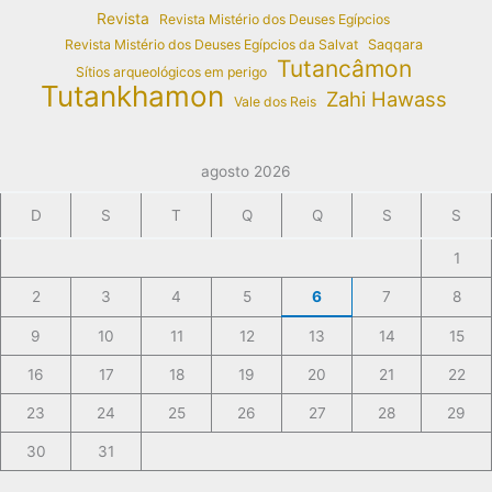
Revista
Revista Mistério dos Deuses Egípcios
Revista Mistério dos Deuses Egípcios da Salvat
Saqqara
Tutancâmon
Sítios arqueológicos em perigo
Tutankhamon
Zahi Hawass
Vale dos Reis
agosto 2026
D
S
T
Q
Q
S
S
1
2
3
4
5
6
7
8
9
10
11
12
13
14
15
16
17
18
19
20
21
22
23
24
25
26
27
28
29
30
31