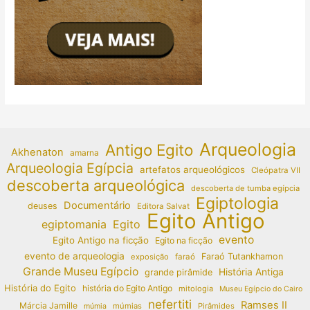
Arqueologia
Antigo Egito
Akhenaton
amarna
Arqueologia Egípcia
artefatos arqueológicos
Cleópatra VII
descoberta arqueológica
descoberta de tumba egípcia
Egiptologia
Documentário
deuses
Editora Salvat
Egito Antigo
egiptomania
Egito
evento
Egito Antigo na ficção
Egito na ficção
evento de arqueologia
Faraó Tutankhamon
exposição
faraó
Grande Museu Egípcio
História Antiga
grande pirâmide
História do Egito
história do Egito Antigo
mitologia
Museu Egípcio do Cairo
nefertiti
Ramses II
Márcia Jamille
múmias
Pirâmides
múmia