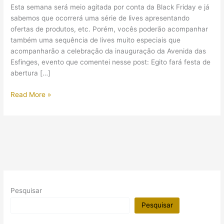
Esta semana será meio agitada por conta da Black Friday e já
sabemos que ocorrerá uma série de lives apresentando
ofertas de produtos, etc. Porém, vocês poderão acompanhar
também uma sequência de lives muito especiais que
acompanharão a celebração da inauguração da Avenida das
Esfinges, evento que comentei nesse post: Egito fará festa de
abertura […]
Acompanhe
Read More »
ao
vivo
a
celebração
da
Inauguração
da
Avenida
Pesquisar
das
Esfinges!
Pesquisar