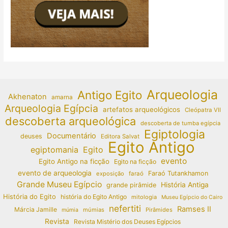
Arqueologia
Antigo Egito
Akhenaton
amarna
Arqueologia Egípcia
artefatos arqueológicos
Cleópatra VII
descoberta arqueológica
descoberta de tumba egípcia
Egiptologia
Documentário
deuses
Editora Salvat
Egito Antigo
egiptomania
Egito
evento
Egito Antigo na ficção
Egito na ficção
evento de arqueologia
Faraó Tutankhamon
exposição
faraó
Grande Museu Egípcio
História Antiga
grande pirâmide
História do Egito
história do Egito Antigo
mitologia
Museu Egípcio do Cairo
nefertiti
Ramses II
Márcia Jamille
múmias
Pirâmides
múmia
Revista
Revista Mistério dos Deuses Egípcios