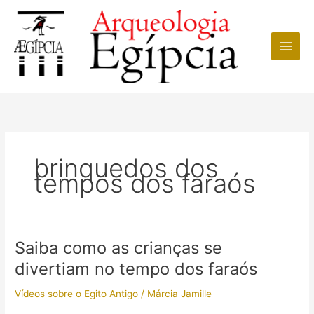
Ir
para
o
conteúdo
brinquedos dos
tempos dos faraós
Saiba como as crianças se
divertiam no tempo dos faraós
Vídeos sobre o Egito Antigo
/
Márcia Jamille