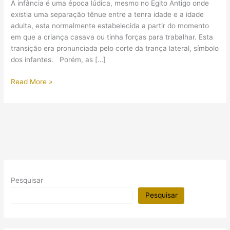
A infância é uma época lúdica, mesmo no Egito Antigo onde
existia uma separação tênue entre a tenra idade e a idade
adulta, esta normalmente estabelecida a partir do momento
em que a criança casava ou tinha forças para trabalhar. Esta
transição era pronunciada pelo corte da trança lateral, símbolo
dos infantes. Porém, as […]
Saiba
Read More »
como
as
crianças
se
divertiam
no
tempo
dos
Pesquisar
faraós
Pesquisar