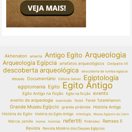
Arqueologia
Antigo Egito
Akhenaton
amarna
Arqueologia Egípcia
artefatos arqueológicos
Cleópatra VII
descoberta arqueológica
descoberta de tumba egípcia
Egiptologia
Documentário
deuses
Editora Salvat
Egito Antigo
egiptomania
Egito
evento
Egito Antigo na ficção
Egito na ficção
evento de arqueologia
Faraó Tutankhamon
exposição
faraó
Grande Museu Egípcio
História Antiga
grande pirâmide
História do Egito
história do Egito Antigo
mitologia
Museu Egípcio do Cairo
nefertiti
Ramses II
Márcia Jamille
múmias
Pirâmides
múmia
Revista
Revista Mistério dos Deuses Egípcios