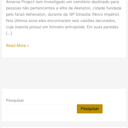
Amarna Project tem investigado um cemitério destinado para
pessoas não pertencentes a elite de Aketaton, cidade fundada
pelo faraó Akhenaton, durante da 18ª Dinastia (Novo Império).
Nos últimos anos eles encontraram seis caixões decorados,
cuja maioria possui um formato antropoide. Em suas paredes
[…]
Caixões
Read More »
coloridos
de
plebeus
são
estudados
pelo
Amarna
Project
Pesquisar
Pesquisar