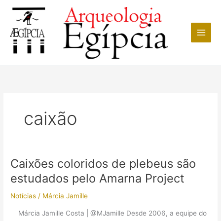
Ir
para
o
conteúdo
caixão
Caixões coloridos de plebeus são
estudados pelo Amarna Project
Notícias
/
Márcia Jamille
Márcia Jamille Costa | @MJamille Desde 2006, a equipe do