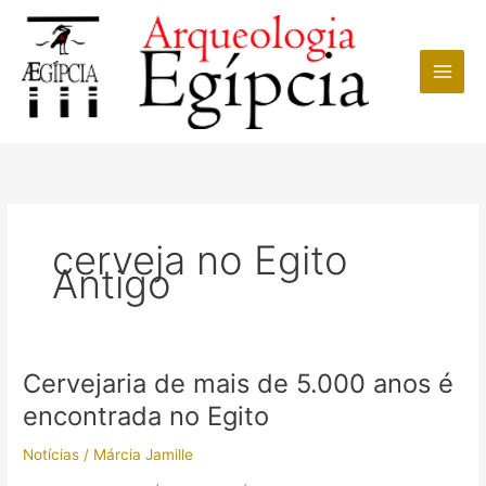
Ir
para
o
conteúdo
cerveja no Egito
Antigo
Cervejaria de mais de 5.000 anos é
encontrada no Egito
Notícias
/
Márcia Jamille