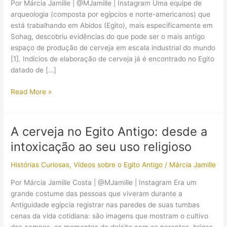
Por Márcia Jamille | @MJamille | Instagram Uma equipe de
arqueologia (composta por egípcios e norte-americanos) que
está trabalhando em Abidos (Egito), mais especificamente em
Sohag, descobriu evidências do que pode ser o mais antigo
espaço de produção de cerveja em escala industrial do mundo
[1]. Indícios de elaboração de cerveja já é encontrado no Egito
datado de […]
Cervejaria
Read More »
de
mais
de
A cerveja no Egito Antigo: desde a
5.000
intoxicação ao seu uso religioso
anos
é
Histórias Curiosas
,
Vídeos sobre o Egito Antigo
/
Márcia Jamille
encontrada
no
Por Márcia Jamille Costa | @MJamille | Instagram Era um
Egito
grande costume das pessoas que viveram durante a
Antiguidade egípcia registrar nas paredes de suas tumbas
cenas da vida cotidiana: são imagens que mostram o cultivo