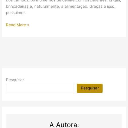
dos campos, os momentos de deleite com os parentes, brigas,
brincadeiras e, naturalmente, a alimentação. Graças a isso,
possuímos
A
Read More »
cerveja
no
Egito
Antigo:
desde
a
intoxicação
ao
Pesquisar
seu
uso
Pesquisar
religioso
A Autora: