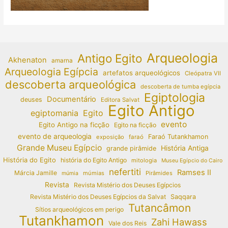
Arqueologia
Antigo Egito
Akhenaton
amarna
Arqueologia Egípcia
artefatos arqueológicos
Cleópatra VII
descoberta arqueológica
descoberta de tumba egípcia
Egiptologia
Documentário
deuses
Editora Salvat
Egito Antigo
egiptomania
Egito
evento
Egito Antigo na ficção
Egito na ficção
evento de arqueologia
Faraó Tutankhamon
exposição
faraó
Grande Museu Egípcio
História Antiga
grande pirâmide
História do Egito
história do Egito Antigo
mitologia
Museu Egípcio do Cairo
nefertiti
Ramses II
Márcia Jamille
múmias
Pirâmides
múmia
Revista
Revista Mistério dos Deuses Egípcios
Revista Mistério dos Deuses Egípcios da Salvat
Saqqara
Tutancâmon
Sítios arqueológicos em perigo
Tutankhamon
Zahi Hawass
Vale dos Reis