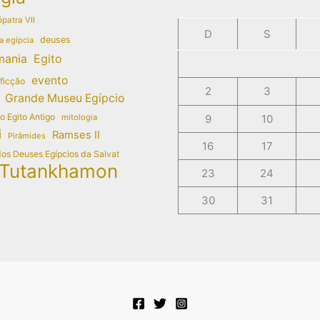
patra VII
D
S
deuses
a egípcia
mania
Egito
evento
 ficção
2
3
Grande Museu Egípcio
do Egito Antigo
mitologia
9
10
i
Ramses II
Pirâmides
16
17
dos Deuses Egípcios da Salvat
Tutankhamon
23
24
30
31