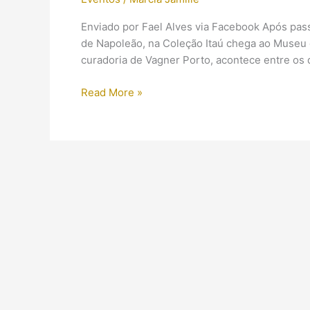
Enviado por Fael Alves via Facebook Após passa
de Napoleão, na Coleção Itaú chega ao Museu 
curadoria de Vagner Porto, acontece entre os 
(Exposição)
Read More »
O
Egito
sob
o
Olhar
de
Napoleão
no
Pará