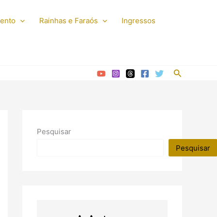
mento
Rainhas e Faraós
Ingressos
Pesquisar
Pesquisar
Pesquisar