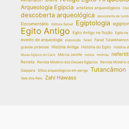
amarna
Arqueologia Egípcia
artefatos arqueológicos
Cleó
descoberta arqueológica
descoberta de tumb
Egiptologia
egipto
Documentário
Editora Salvat
Egito Antigo
Egito Antigo na ficção
Egito na
evento de arqueologia
Faraó Tutankhamon
exposição
faraó
História Antiga
História do Egito
grande pirâmide
história 
nefertit
Márcia Jamille
múmias
Museu Egípcio do Cairo
múmia
Revista
Revista Mistério dos Deuses Egípcios
Revista Mistério 
Tutancâmon
Saqqara
Sítios arqueológicos em perigo
Zahi Hawass
Vale dos Reis