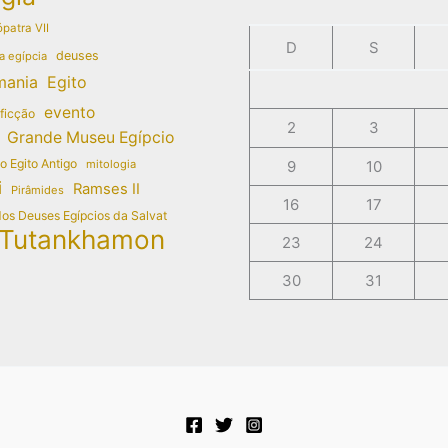
patra VII
D
S
deuses
a egípcia
mania
Egito
evento
 ficção
2
3
Grande Museu Egípcio
do Egito Antigo
mitologia
9
10
i
Ramses II
Pirâmides
16
17
dos Deuses Egípcios da Salvat
Tutankhamon
23
24
30
31