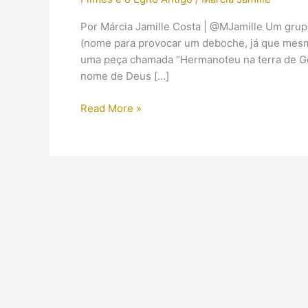
Por Márcia Jamille Costa | @MJamille Um gru
(nome para provocar um deboche, já que mes
uma peça chamada “Hermanoteu na terra de G
nome de Deus […]
Hermanoteu
Read More »
no
Egito:
uma
sátira
ao
Êxodo