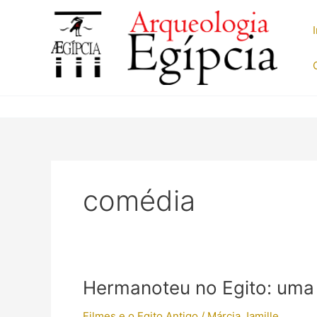
Ir
para
o
conteúdo
comédia
Hermanoteu no Egito: uma 
Filmes e o Egito Antigo
/
Márcia Jamille