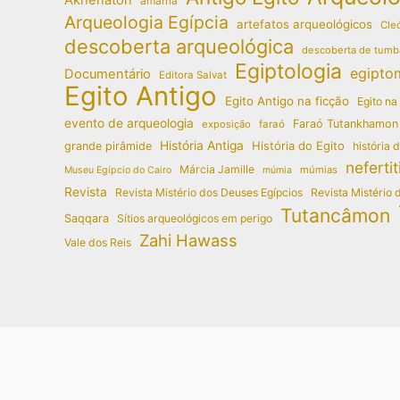
amarna
Arqueologia Egípcia
artefatos arqueológicos
Cleó
descoberta arqueológica
descoberta de tumb
Egiptologia
egipto
Documentário
Editora Salvat
Egito Antigo
Egito Antigo na ficção
Egito na
evento de arqueologia
Faraó Tutankhamon
exposição
faraó
História Antiga
História do Egito
grande pirâmide
história 
nefertit
Márcia Jamille
múmias
Museu Egípcio do Cairo
múmia
Revista
Revista Mistério dos Deuses Egípcios
Revista Mistério 
Tutancâmon
Saqqara
Sítios arqueológicos em perigo
Zahi Hawass
Vale dos Reis