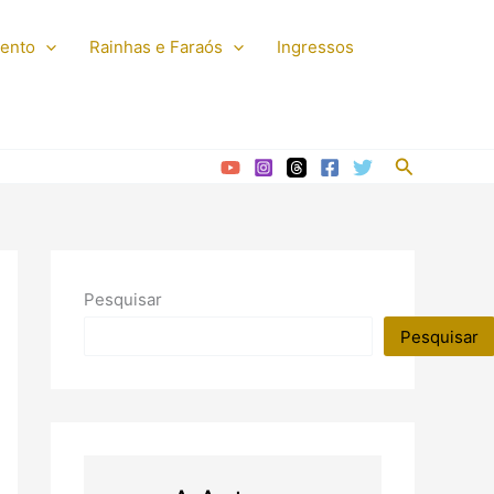
mento
Rainhas e Faraós
Ingressos
Pesquisar
Pesquisar
Pesquisar