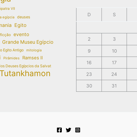
patra VII
D
S
deuses
a egípcia
mania
Egito
evento
 ficção
2
3
Grande Museu Egípcio
do Egito Antigo
mitologia
9
10
i
Ramses II
Pirâmides
16
17
dos Deuses Egípcios da Salvat
Tutankhamon
23
24
30
31