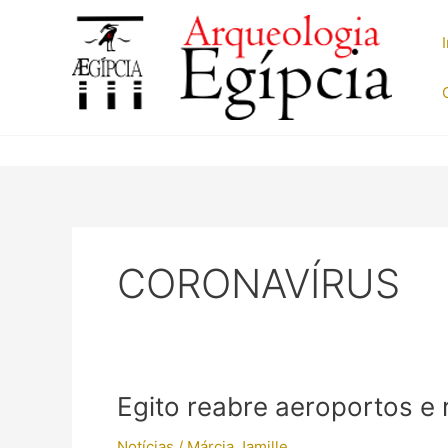
Ir
para
o
conteúdo
CORONAVÍRUS
Egito reabre aeroportos e 
Notícias
/
Márcia Jamille