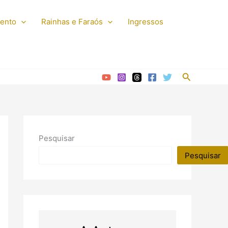
mento
Rainhas e Faraós
Ingressos
Pesquisar
Pesquisar
Pesquisar