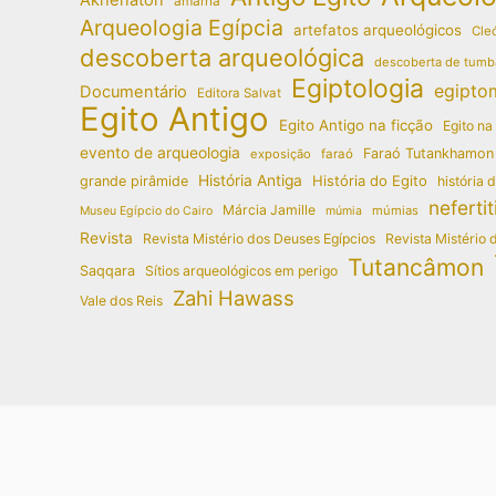
amarna
Arqueologia Egípcia
artefatos arqueológicos
Cleó
descoberta arqueológica
descoberta de tumb
Egiptologia
egipto
Documentário
Editora Salvat
Egito Antigo
Egito Antigo na ficção
Egito na
evento de arqueologia
Faraó Tutankhamon
exposição
faraó
História Antiga
História do Egito
grande pirâmide
história 
nefertit
Márcia Jamille
múmias
Museu Egípcio do Cairo
múmia
Revista
Revista Mistério dos Deuses Egípcios
Revista Mistério 
Tutancâmon
Saqqara
Sítios arqueológicos em perigo
Zahi Hawass
Vale dos Reis