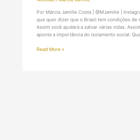
Por Márcia Jamille Costa | @MJamille | Instag
que quer dizer que o Brasil tem condições de
Assim você ajudará a salvar várias vidas. Assi
aponta a importância do isolamento social: Qua
Egito
Read More »
reabre
aeroportos
e
recebe
turistas
em
pirâmides