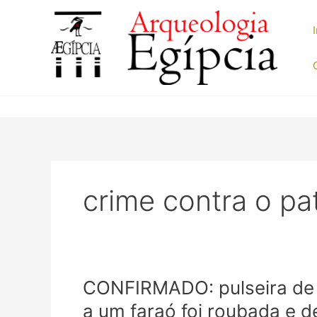
Ir
para
o
conteúdo
crime contra o pa
CONFIRMADO: pulseira de 
a um faraó foi roubada e d