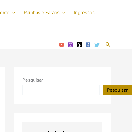
mento
Rainhas e Faraós
Ingressos
Pesquisar
Pesquisar
Pesquisar