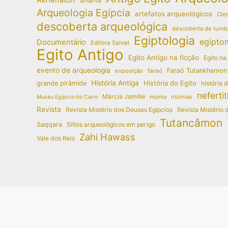
amarna
Arqueologia Egípcia
artefatos arqueológicos
Cleó
descoberta arqueológica
descoberta de tumb
Egiptologia
egipto
Documentário
Editora Salvat
Egito Antigo
Egito Antigo na ficção
Egito na
evento de arqueologia
Faraó Tutankhamon
exposição
faraó
História Antiga
História do Egito
grande pirâmide
história 
nefertit
Márcia Jamille
múmias
Museu Egípcio do Cairo
múmia
Revista
Revista Mistério dos Deuses Egípcios
Revista Mistério 
Tutancâmon
Saqqara
Sítios arqueológicos em perigo
Zahi Hawass
Vale dos Reis