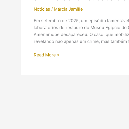
Notícias
/
Márcia Jamille
Em setembro de 2025, um episódio lamentável 
laboratórios de restauro do Museu Egípcio do 
Amenemope desapareceu. O caso, que mobilizou
revelando não apenas um crime, mas também f
CONFIRMADO:
Read More »
pulseira
de
mais
de
3.000
anos
pertencente
a
um
faraó