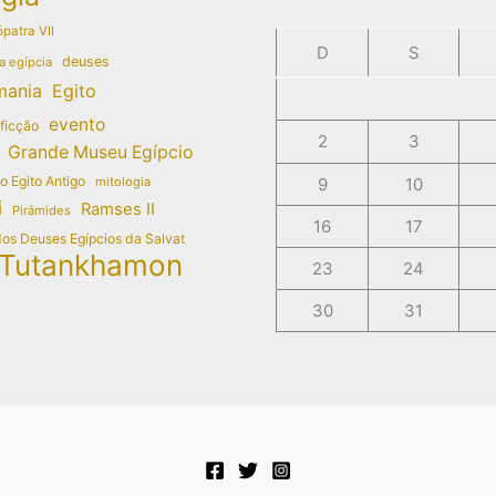
patra VII
D
S
deuses
a egípcia
mania
Egito
evento
 ficção
2
3
Grande Museu Egípcio
do Egito Antigo
mitologia
9
10
i
Ramses II
Pirâmides
16
17
dos Deuses Egípcios da Salvat
Tutankhamon
23
24
30
31