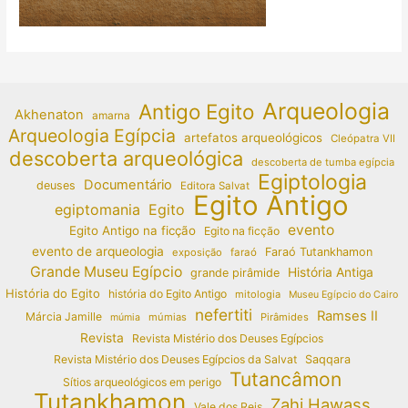
Arqueologia
Antigo Egito
Akhenaton
amarna
Arqueologia Egípcia
artefatos arqueológicos
Cleópatra VII
descoberta arqueológica
descoberta de tumba egípcia
Egiptologia
Documentário
deuses
Editora Salvat
Egito Antigo
egiptomania
Egito
evento
Egito Antigo na ficção
Egito na ficção
evento de arqueologia
Faraó Tutankhamon
exposição
faraó
Grande Museu Egípcio
História Antiga
grande pirâmide
História do Egito
história do Egito Antigo
mitologia
Museu Egípcio do Cairo
nefertiti
Ramses II
Márcia Jamille
múmias
Pirâmides
múmia
Revista
Revista Mistério dos Deuses Egípcios
Revista Mistério dos Deuses Egípcios da Salvat
Saqqara
Tutancâmon
Sítios arqueológicos em perigo
Tutankhamon
Zahi Hawass
Vale dos Reis