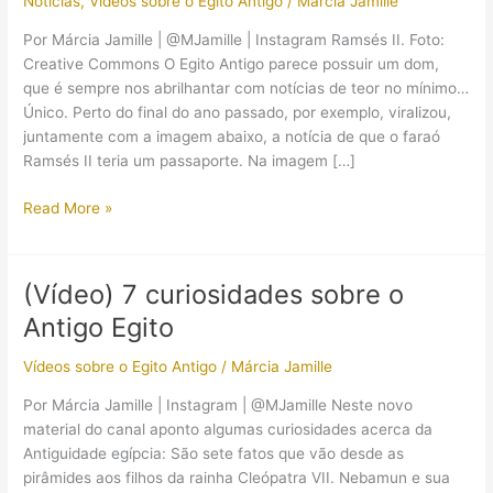
Notícias
,
Vídeos sobre o Egito Antigo
/
Márcia Jamille
Por Márcia Jamille | @MJamille | Instagram Ramsés II. Foto:
Creative Commons O Egito Antigo parece possuir um dom,
que é sempre nos abrilhantar com notícias de teor no mínimo…
Único. Perto do final do ano passado, por exemplo, viralizou,
juntamente com a imagem abaixo, a notícia de que o faraó
Ramsés II teria um passaporte. Na imagem […]
O
Read More »
faraó
Ramsés
II
(Vídeo) 7 curiosidades sobre o
tirou
Antigo Egito
um
passaporte
Vídeos sobre o Egito Antigo
/
Márcia Jamille
3.000
anos
Por Márcia Jamille | Instagram | @MJamille Neste novo
após
material do canal aponto algumas curiosidades acerca da
sua
Antiguidade egípcia: São sete fatos que vão desde as
morte?
pirâmides aos filhos da rainha Cleópatra VII. Nebamun e sua