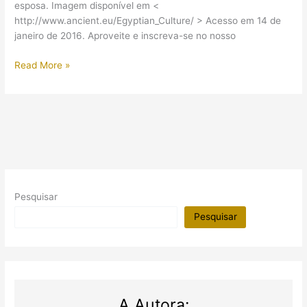
esposa. Imagem disponível em <
http://www.ancient.eu/Egyptian_Culture/ > Acesso em 14 de
janeiro de 2016. Aproveite e inscreva-se no nosso
(Vídeo)
Read More »
7
curiosidades
sobre
o
Antigo
Egito
Pesquisar
Pesquisar
A Autora: