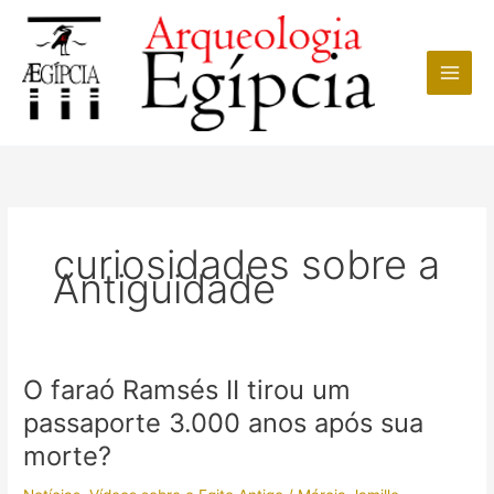
Ir
para
o
conteúdo
curiosidades sobre a
Antiguidade
O faraó Ramsés II tirou um
passaporte 3.000 anos após sua
morte?