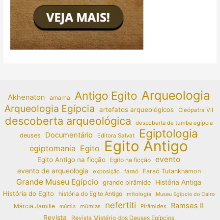
Arqueologia
Antigo Egito
Akhenaton
amarna
Arqueologia Egípcia
artefatos arqueológicos
Cleópatra VII
descoberta arqueológica
descoberta de tumba egípcia
Egiptologia
Documentário
deuses
Editora Salvat
Egito Antigo
egiptomania
Egito
evento
Egito Antigo na ficção
Egito na ficção
evento de arqueologia
Faraó Tutankhamon
exposição
faraó
Grande Museu Egípcio
História Antiga
grande pirâmide
História do Egito
história do Egito Antigo
mitologia
Museu Egípcio do Cairo
nefertiti
Ramses II
Márcia Jamille
múmias
Pirâmides
múmia
Revista
Revista Mistério dos Deuses Egípcios