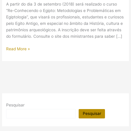
A partir do dia 3 de setembro (2018) será realizado o curso
“Re-Conhecendo o Egipto: Metodologias e Problemáticas em
Egiptologia”, que visará os profissionais, estudantes e curiosos
pelo Egito Antigo, em especial no âmbito da História, cultura e
patrimônios arqueológicos. A inscrição deve ser feita através
do formulário. Consulte o site dos ministrantes para saber […]
(Curso)
Read More »
Re-
Conhecendo
o
Egipto:
Metodologias
e
Problemáticas
em
Pesquisar
Egiptologia
Pesquisar