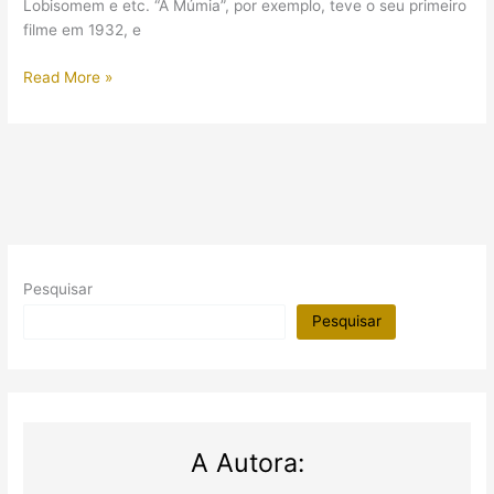
Lobisomem e etc. “A Múmia”, por exemplo, teve o seu primeiro
filme em 1932, e
A
Read More »
Múmia
(2017):
poder
antigo
e
a
sexualização
de
Pesquisar
um
monstro
Pesquisar
(Comentários
com
SPOILER)
A Autora: