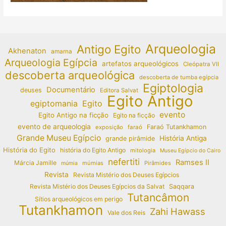
Arqueologia
Antigo Egito
Akhenaton
amarna
Arqueologia Egípcia
artefatos arqueológicos
Cleópatra VII
descoberta arqueológica
descoberta de tumba egípcia
Egiptologia
Documentário
deuses
Editora Salvat
Egito Antigo
egiptomania
Egito
evento
Egito Antigo na ficção
Egito na ficção
evento de arqueologia
Faraó Tutankhamon
exposição
faraó
Grande Museu Egípcio
História Antiga
grande pirâmide
História do Egito
história do Egito Antigo
mitologia
Museu Egípcio do Cairo
nefertiti
Ramses II
Márcia Jamille
múmias
Pirâmides
múmia
Revista
Revista Mistério dos Deuses Egípcios
Revista Mistério dos Deuses Egípcios da Salvat
Saqqara
Tutancâmon
Sítios arqueológicos em perigo
Tutankhamon
Zahi Hawass
Vale dos Reis