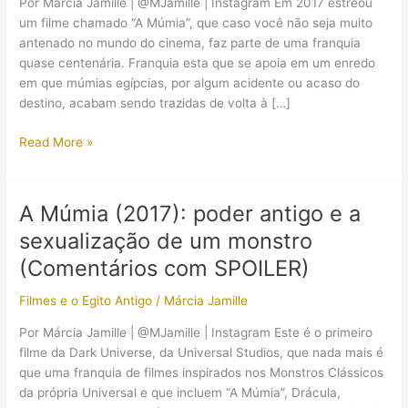
Por Márcia Jamille | @MJamille | Instagram Em 2017 estreou
um filme chamado “A Múmia”, que caso você não seja muito
antenado no mundo do cinema, faz parte de uma franquia
quase centenária. Franquia esta que se apoia em um enredo
em que múmias egípcias, por algum acidente ou acaso do
destino, acabam sendo trazidas de volta à […]
A
Read More »
princesa
Ahmanet
de
A Múmia (2017): poder antigo e a
“A
sexualização de um monstro
Múmia”
existiu?
(Comentários com SPOILER)
Filmes e o Egito Antigo
/
Márcia Jamille
Por Márcia Jamille | @MJamille | Instagram Este é o primeiro
filme da Dark Universe, da Universal Studios, que nada mais é
que uma franquia de filmes inspirados nos Monstros Clássicos
da própria Universal e que incluem “A Múmia”, Drácula,