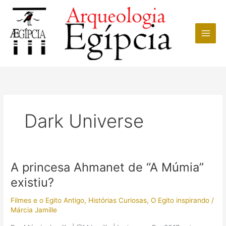
Ir
para
o
conteúdo
Dark Universe
A princesa Ahmanet de “A Múmia”
existiu?
Filmes e o Egito Antigo
,
Histórias Curiosas
,
O Egito inspirando
/
Márcia Jamille