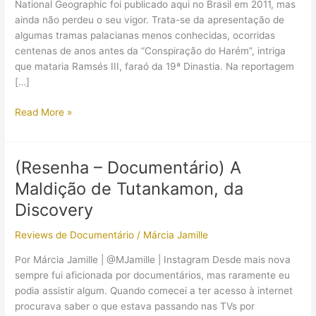
National Geographic foi publicado aqui no Brasil em 2011, mas
ainda não perdeu o seu vigor. Trata-se da apresentação de
algumas tramas palacianas menos conhecidas, ocorridas
centenas de anos antes da “Conspiração do Harém”, intriga
que mataria Ramsés III, faraó da 19ª Dinastia. Na reportagem
[…]
“Morte
Read More »
no
Nilo”,
National
(Resenha – Documentário) A
Geographic
Maldição de Tutankamon, da
Discovery
Reviews de Documentário
/
Márcia Jamille
Por Márcia Jamille | @MJamille | Instagram Desde mais nova
sempre fui aficionada por documentários, mas raramente eu
podia assistir algum. Quando comecei a ter acesso à internet
procurava saber o que estava passando nas TVs por