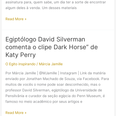
assinatura para, quem sabe, um dia ter a sorte de encontrar
algum deles à venda. Um desses materiais
(Resenha
Read More »
–
Documentário)
A
Egiptólogo David Silverman
Maldição
comenta o clipe Dark Horse” de
de
Tutankamon,
Katy Perry
da
O Egito inspirando
/
Márcia Jamille
Discovery
Por Márcia Jamille | @MJamille | Instagram | Link da matéria
enviado por Jonathan Machado de Souza, via Facebook. Para
muitos de vocês o nome pode soar desconhecido, mas o
professor David Silverman, egiptólogo da Universidade de
Pensilvânia e curador da seção egípcia do Penn Museum, é
famoso no meio acadêmico por seus artigos e
Egiptólogo
Read More »