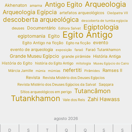
Arqueologia
Antigo Egito
Akhenaton
amarna
Arqueologia Egípcia
artefatos arqueológicos
Cleópatra VII
descoberta arqueológica
descoberta de tumba egípcia
Egiptologia
Documentário
deuses
Editora Salvat
Egito Antigo
egiptomania
Egito
evento
Egito Antigo na ficção
Egito na ficção
evento de arqueologia
Faraó Tutankhamon
exposição
faraó
Grande Museu Egípcio
História Antiga
grande pirâmide
História do Egito
história do Egito Antigo
mitologia
Museu Egípcio do Cairo
nefertiti
Ramses II
Márcia Jamille
múmias
Pirâmides
múmia
Revista
Revista Mistério dos Deuses Egípcios
Revista Mistério dos Deuses Egípcios da Salvat
Saqqara
Tutancâmon
Sítios arqueológicos em perigo
Tutankhamon
Zahi Hawass
Vale dos Reis
agosto 2026
D
S
T
Q
Q
S
S