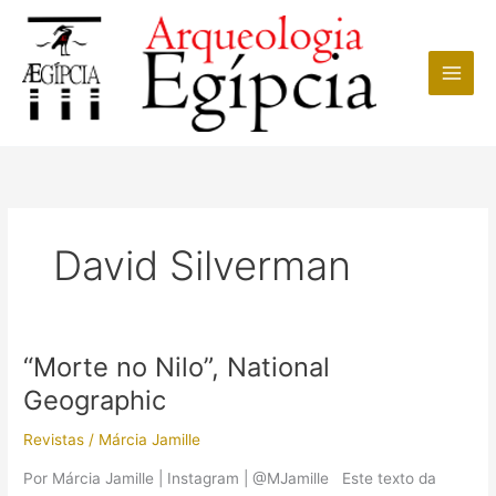
Ir
para
o
conteúdo
David Silverman
“Morte no Nilo”, National
Geographic
Revistas
/
Márcia Jamille
Por Márcia Jamille | Instagram | @MJamille Este texto da