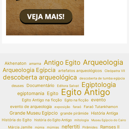
Arqueologia
Antigo Egito
Akhenaton
amarna
Arqueologia Egípcia
artefatos arqueológicos
Cleópatra VII
descoberta arqueológica
descoberta de tumba egípcia
Egiptologia
Documentário
deuses
Editora Salvat
Egito Antigo
egiptomania
Egito
evento
Egito Antigo na ficção
Egito na ficção
evento de arqueologia
Faraó Tutankhamon
exposição
faraó
Grande Museu Egípcio
História Antiga
grande pirâmide
História do Egito
história do Egito Antigo
mitologia
Museu Egípcio do Cairo
nefertiti
Ramses II
Márcia Jamille
múmias
Pirâmides
múmia