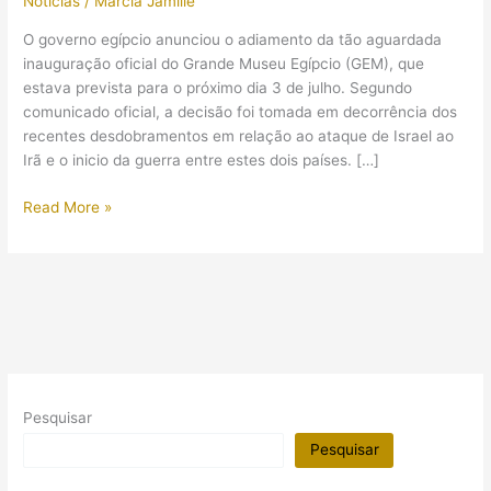
Notícias
/
Márcia Jamille
O governo egípcio anunciou o adiamento da tão aguardada
inauguração oficial do Grande Museu Egípcio (GEM), que
estava prevista para o próximo dia 3 de julho. Segundo
comunicado oficial, a decisão foi tomada em decorrência dos
recentes desdobramentos em relação ao ataque de Israel ao
Irã e o inicio da guerra entre estes dois países. […]
Inauguração
Read More »
oficial
do
Grande
Museu
Egípcio
é
adiada
por
Pesquisar
conta
de
Pesquisar
tensões