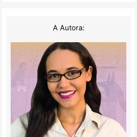
entre
Israel
e
Irã
A Autora: