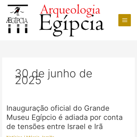
Ir
para
o
conteúdo
30 de junho de
2025
Inauguração oficial do Grande
Museu Egípcio é adiada por conta
de tensões entre Israel e Irã