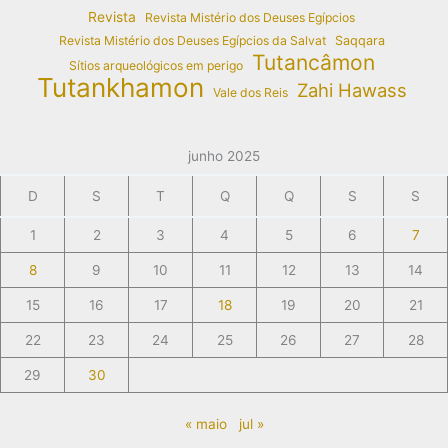
Revista
Revista Mistério dos Deuses Egípcios
Revista Mistério dos Deuses Egípcios da Salvat
Saqqara
Tutancâmon
Sítios arqueológicos em perigo
Tutankhamon
Zahi Hawass
Vale dos Reis
junho 2025
D
S
T
Q
Q
S
S
1
2
3
4
5
6
7
8
9
10
11
12
13
14
15
16
17
18
19
20
21
22
23
24
25
26
27
28
29
30
« maio
jul »