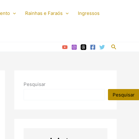
mento
Rainhas e Faraós
Ingressos
Pesquisar
Pesquisar
Pesquisar