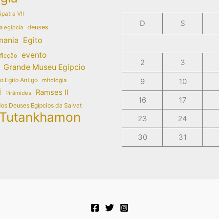
patra VII
D
S
deuses
a egípcia
mania
Egito
evento
 ficção
2
3
Grande Museu Egípcio
do Egito Antigo
mitologia
9
10
i
Ramses II
Pirâmides
16
17
dos Deuses Egípcios da Salvat
Tutankhamon
23
24
30
31