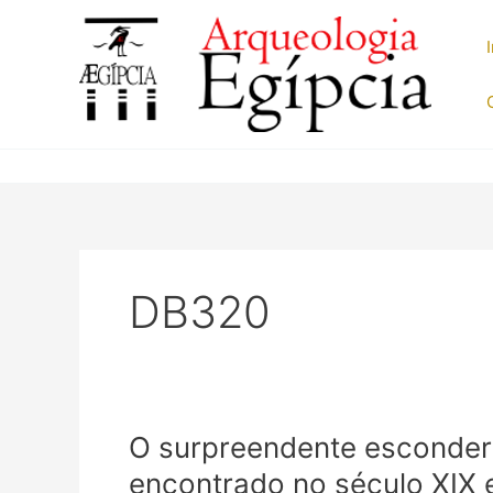
Ir
para
o
conteúdo
DB320
O surpreendente esconder
encontrado no século XIX 