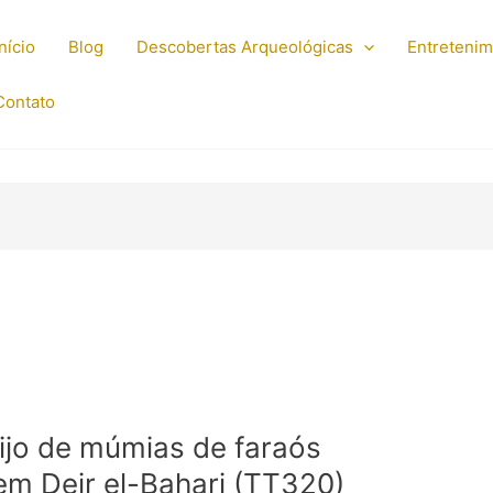
Início
Blog
Descobertas Arqueológicas
Entreteni
Contato
ijo de múmias de faraós
em Deir el-Bahari (TT320)