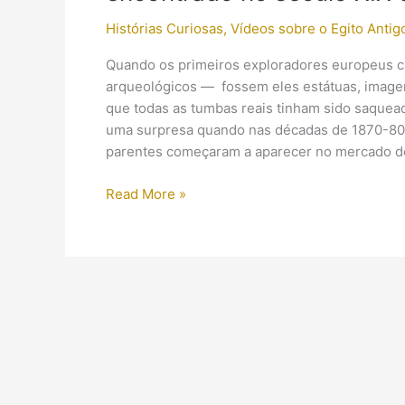
Histórias Curiosas
,
Vídeos sobre o Egito Antig
Quando os primeiros exploradores europeus c
arqueológicos — fossem eles estátuas, imagens
que todas as tumbas reais tinham sido saquea
uma surpresa quando nas décadas de 1870-80 
parentes começaram a aparecer no mercado de
O
Read More »
surpreendente
esconderijo
de
múmias
de
faraós
encontrado
no
século