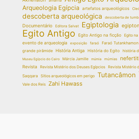
amarna
Arqueologia Egípcia
artefatos arqueológicos
Cleó
descoberta arqueológica
descoberta de tumb
Egiptologia
egipto
Documentário
Editora Salvat
Egito Antigo
Egito Antigo na ficção
Egito na
evento de arqueologia
Faraó Tutankhamon
exposição
faraó
História Antiga
História do Egito
grande pirâmide
história 
nefertit
Márcia Jamille
múmias
Museu Egípcio do Cairo
múmia
Revista
Revista Mistério dos Deuses Egípcios
Revista Mistério 
Tutancâmon
Saqqara
Sítios arqueológicos em perigo
Zahi Hawass
Vale dos Reis