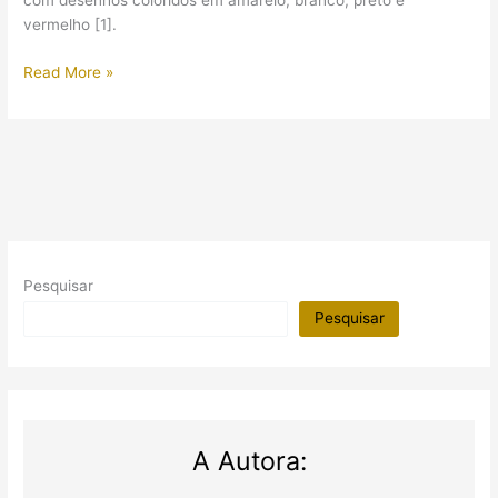
com desenhos coloridos em amarelo, branco, preto e
vermelho [1].
Foi
Read More »
aberta
para
o
público
a
tumba
de
Nakhtamon
Pesquisar
Pesquisar
A Autora: