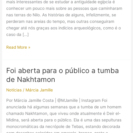
mais interessantes de se estudar a antiguidade egípcia é
conhecer um pouco mais sobre as pessoas que caminharam
nas terras do Nilo. As histórias de alguns, infelizmente, se
perderam nas areias do tempo, mas outras conseguiram
chegar até nós graças aos indícios arqueológicos, como é o
caso da […]
Briga
Read More »
feia
entre
vizinhos:
Foi aberta para o público a tumba
um
de Nakhtamon
“Casos
de
Notícias
/
Márcia Jamille
Família”
do
Por Márcia Jamille Costa | @MJamille | Instagram Foi
Egito
anunciada há algumas semanas que a tumba de um homem
Antigo
chamado Nakhtamon, que viveu onde atualmente é Deir el-
Midina, será aberta para o público. Ela é uma das sepulturas
monocromáticas da necrópole de Tebas, estando decorada