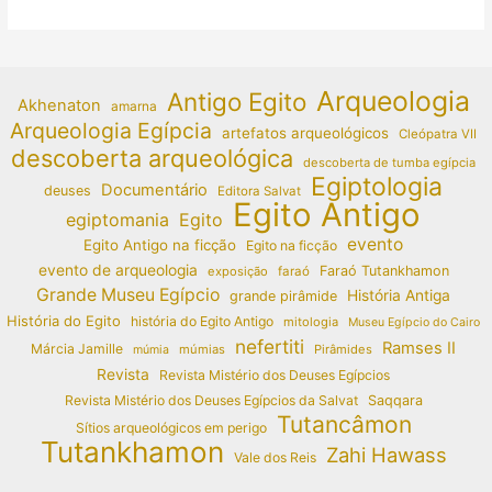
Arqueologia
Antigo Egito
Akhenaton
amarna
Arqueologia Egípcia
artefatos arqueológicos
Cleópatra VII
descoberta arqueológica
descoberta de tumba egípcia
Egiptologia
Documentário
deuses
Editora Salvat
Egito Antigo
egiptomania
Egito
evento
Egito Antigo na ficção
Egito na ficção
evento de arqueologia
Faraó Tutankhamon
exposição
faraó
Grande Museu Egípcio
História Antiga
grande pirâmide
História do Egito
história do Egito Antigo
mitologia
Museu Egípcio do Cairo
nefertiti
Ramses II
Márcia Jamille
múmias
Pirâmides
múmia
Revista
Revista Mistério dos Deuses Egípcios
Revista Mistério dos Deuses Egípcios da Salvat
Saqqara
Tutancâmon
Sítios arqueológicos em perigo
Tutankhamon
Zahi Hawass
Vale dos Reis