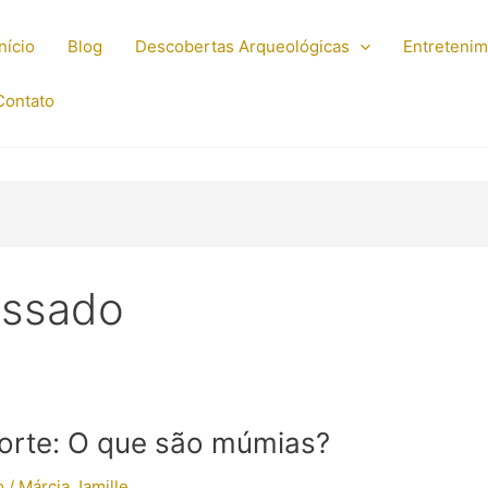
Início
Blog
Descobertas Arqueológicas
Entreteni
Contato
assado
orte: O que são múmias?
o
/
Márcia Jamille