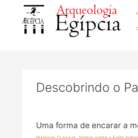
Ir
para
o
conteúdo
Descobrindo o P
Uma forma de encarar a m
Histórias Curiosas
,
Vídeos sobre o Egito Antig