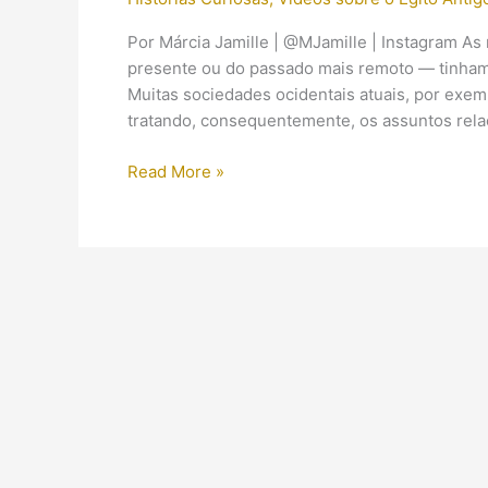
Por Márcia Jamille | @MJamille | Instagram 
presente ou do passado mais remoto — tinham 
Muitas sociedades ocidentais atuais, por exempl
tratando, consequentemente, os assuntos rel
Uma
Read More »
forma
de
encarar
a
morte:
O
que
são
múmias?