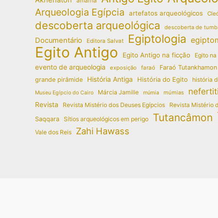
amarna
Arqueologia Egípcia
artefatos arqueológicos
Cleó
descoberta arqueológica
descoberta de tumb
Egiptologia
egipto
Documentário
Editora Salvat
Egito Antigo
Egito Antigo na ficção
Egito na
evento de arqueologia
Faraó Tutankhamon
exposição
faraó
História Antiga
História do Egito
grande pirâmide
história 
nefertit
Márcia Jamille
múmias
Museu Egípcio do Cairo
múmia
Revista
Revista Mistério dos Deuses Egípcios
Revista Mistério 
Tutancâmon
Saqqara
Sítios arqueológicos em perigo
Zahi Hawass
Vale dos Reis