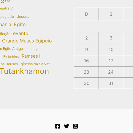
patra VII
D
S
deuses
a egípcia
mania
Egito
evento
 ficção
2
3
Grande Museu Egípcio
do Egito Antigo
mitologia
9
10
i
Ramses II
Pirâmides
16
17
dos Deuses Egípcios da Salvat
Tutankhamon
23
24
30
31