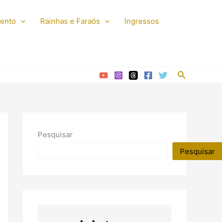
mento
Rainhas e Faraós
Ingressos
Pesquisar
Pesquisar
Pesquisar