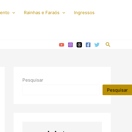
mento
Rainhas e Faraós
Ingressos
Pesquisar
Pesquisar
Pesquisar