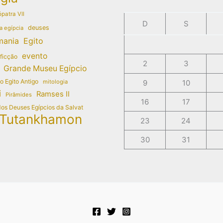
patra VII
D
S
deuses
a egípcia
mania
Egito
evento
 ficção
2
3
Grande Museu Egípcio
do Egito Antigo
mitologia
9
10
i
Ramses II
Pirâmides
16
17
dos Deuses Egípcios da Salvat
Tutankhamon
23
24
30
31