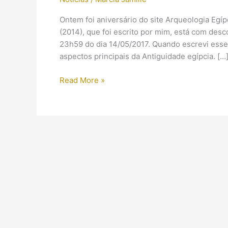
Ontem foi aniversário do site Arqueologia Egí
(2014), que foi escrito por mim, está com desc
23h59 do dia 14/05/2017. Quando escrevi esse 
aspectos principais da Antiguidade egípcia. […
Uma
Read More »
Viagem
pelo
Nilo:
desconto
de
aniversário