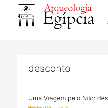
Ir
para
o
conteúdo
desconto
Uma Viagem pelo Nilo: des
Notícias
/
Márcia Jamille