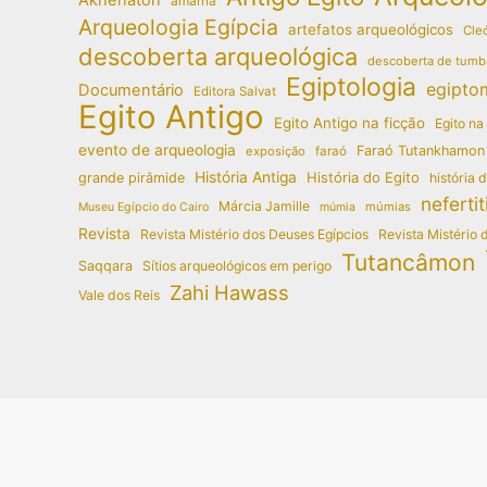
amarna
Arqueologia Egípcia
artefatos arqueológicos
Cleó
descoberta arqueológica
descoberta de tumb
Egiptologia
egipto
Documentário
Editora Salvat
Egito Antigo
Egito Antigo na ficção
Egito na
evento de arqueologia
Faraó Tutankhamon
exposição
faraó
História Antiga
História do Egito
grande pirâmide
história 
nefertit
Márcia Jamille
múmias
Museu Egípcio do Cairo
múmia
Revista
Revista Mistério dos Deuses Egípcios
Revista Mistério 
Tutancâmon
Saqqara
Sítios arqueológicos em perigo
Zahi Hawass
Vale dos Reis