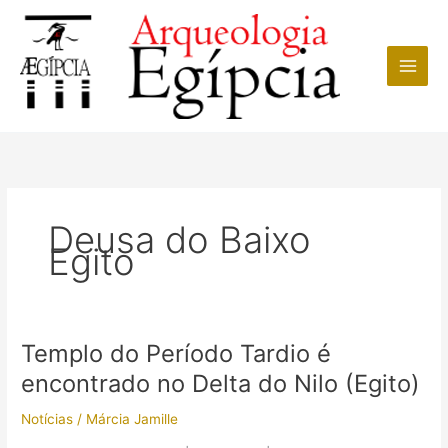
Ir
para
o
conteúdo
Deusa do Baixo
Egito
Templo do Período Tardio é
encontrado no Delta do Nilo (Egito)
Notícias
/
Márcia Jamille