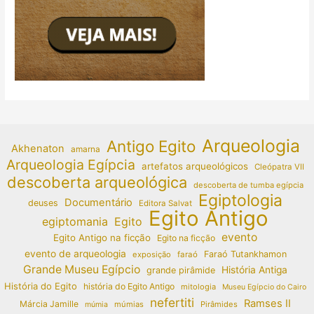
Arqueologia
Antigo Egito
Akhenaton
amarna
Arqueologia Egípcia
artefatos arqueológicos
Cleópatra VII
descoberta arqueológica
descoberta de tumba egípcia
Egiptologia
Documentário
deuses
Editora Salvat
Egito Antigo
egiptomania
Egito
evento
Egito Antigo na ficção
Egito na ficção
evento de arqueologia
Faraó Tutankhamon
exposição
faraó
Grande Museu Egípcio
História Antiga
grande pirâmide
História do Egito
história do Egito Antigo
mitologia
Museu Egípcio do Cairo
nefertiti
Ramses II
Márcia Jamille
múmias
Pirâmides
múmia