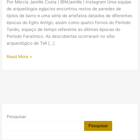
Por Márcia Jamille Costa | @MJamille | Instagram Uma equipe
de arqueólogos egípcios encontrou restos de paredes de
tijolos de barro e uma série de artefatos datados de diferentes
épocas do Egito Antigo, assim como quatro fornos do Período
Tardio, espaço de tempo referente as últimas épocas do
Período Faraônico. As descobertas ocorreram no sítio
arqueológico de Tell […]
Templo
Read More »
do
Período
Tardio
é
encontrado
no
Delta
do
Pesquisar
Nilo
(Egito)
Pesquisar