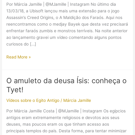
Por Márcia Jamille | @MJamille | Instagram No último dia
13/03/18, a Ubisoft lançou mais uma extensão para o jogo
Assassin’s Creed Origins, o A Maldição dos Faraós. Aqui nos
reencontramos como o medjay Bayek que desta vez precisará
enfrentar faraós zumbis e monstros terríveis. Na noite anterior
ao lançamento gravei um vídeo comentando alguns pontos
curiosos do […]
Comentando
Read More »
o
trailer
de
O amuleto da deusa Ísis: conheça o
“A
Tyet!
Maldição
dos
Vídeos sobre o Egito Antigo
/
Márcia Jamille
Faraós”
(Assassin’s
Por Márcia Jamille Costa | @MJamille | Instagram Os egípcios
Creed
antigos eram extremamente religiosos e devotos aos seus
Origins)
deuses, mas poucos eram os que tinham acesso aos
principais templos do país. Desta forma, para tentar minimizar