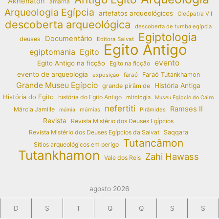
Akhenaton
amarna
Arqueologia Egípcia
artefatos arqueológicos
Cleópatra VII
descoberta arqueológica
descoberta de tumba egípcia
Egiptologia
Documentário
deuses
Editora Salvat
Egito Antigo
egiptomania
Egito
evento
Egito Antigo na ficção
Egito na ficção
evento de arqueologia
Faraó Tutankhamon
exposição
faraó
Grande Museu Egípcio
História Antiga
grande pirâmide
História do Egito
história do Egito Antigo
mitologia
Museu Egípcio do Cairo
nefertiti
Ramses II
Márcia Jamille
múmias
Pirâmides
múmia
Revista
Revista Mistério dos Deuses Egípcios
Revista Mistério dos Deuses Egípcios da Salvat
Saqqara
Tutancâmon
Sítios arqueológicos em perigo
Tutankhamon
Zahi Hawass
Vale dos Reis
agosto 2026
D
S
T
Q
Q
S
S