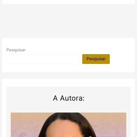
Sirius
no
Egito
Antigo
Pesquisar
Pesquisar
A Autora: