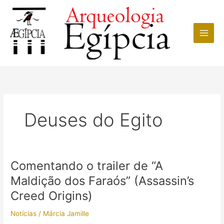
Ir
para
o
conteúdo
Deuses do Egito
Comentando o trailer de “A
Maldição dos Faraós” (Assassin’s
Creed Origins)
Notícias
/
Márcia Jamille