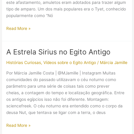
este afastamento, amuletos eram adotados para trazer algum
tipo de amparo. Um dos mais populares era o Tyet, conhecido
popularmente como “Nó
O
Read More »
amuleto
da
deusa
A Estrela Sirius no Egito Antigo
Ísis:
conheça
Histórias Curiosas
,
Vídeos sobre o Egito Antigo
/
Márcia Jamille
o
Por Márcia Jamille Costa | @MJamille | Instagram Muitas
Tyet!
comunidades do passado utilizavam o céu noturno como
parâmetro para uma série de coisas tais como prever
cheias, a contagem do tempo e localização geográfica. Entre
os antigos egípcios isso não foi diferente. Montagem:
sciencefreek. O céu noturno era entendido como o corpo da
deusa Nut, que tentava se ligar com a terra, o deus
A
Read More »
Estrela