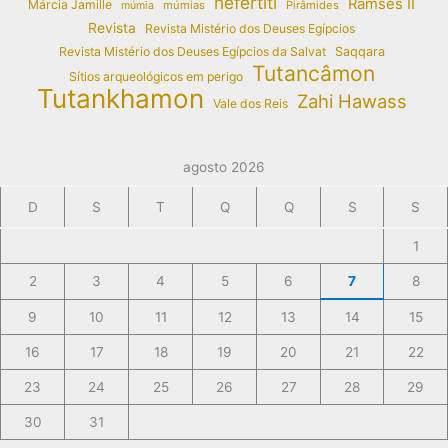
nefertiti
Ramses II
Márcia Jamille
múmias
Pirâmides
múmia
Revista
Revista Mistério dos Deuses Egípcios
Revista Mistério dos Deuses Egípcios da Salvat
Saqqara
Tutancâmon
Sítios arqueológicos em perigo
Tutankhamon
Zahi Hawass
Vale dos Reis
agosto 2026
D
S
T
Q
Q
S
S
1
2
3
4
5
6
7
8
9
10
11
12
13
14
15
16
17
18
19
20
21
22
23
24
25
26
27
28
29
30
31