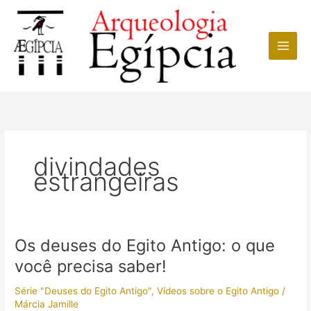
Ir
para
o
conteúdo
divindades
estrangeiras
Os deuses do Egito Antigo: o que
você precisa saber!
Série "Deuses do Egito Antigo"
,
Vídeos sobre o Egito Antigo
/
Márcia Jamille