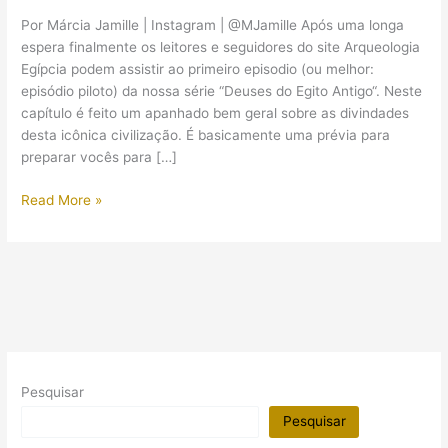
Por Márcia Jamille | Instagram | @MJamille Após uma longa
espera finalmente os leitores e seguidores do site Arqueologia
Egípcia podem assistir ao primeiro episodio (ou melhor:
episódio piloto) da nossa série “Deuses do Egito Antigo“. Neste
capítulo é feito um apanhado bem geral sobre as divindades
desta icônica civilização. É basicamente uma prévia para
preparar vocês para […]
Os
Read More »
deuses
do
Egito
Antigo:
o
que
você
precisa
Pesquisar
saber!
Pesquisar