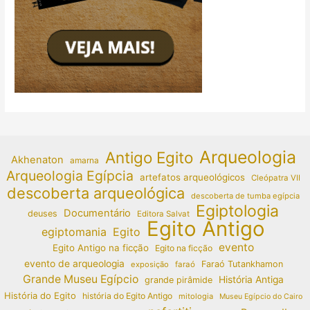
Arqueologia
Antigo Egito
Akhenaton
amarna
Arqueologia Egípcia
artefatos arqueológicos
Cleópatra VII
descoberta arqueológica
descoberta de tumba egípcia
Egiptologia
Documentário
deuses
Editora Salvat
Egito Antigo
egiptomania
Egito
evento
Egito Antigo na ficção
Egito na ficção
evento de arqueologia
Faraó Tutankhamon
exposição
faraó
Grande Museu Egípcio
História Antiga
grande pirâmide
História do Egito
história do Egito Antigo
mitologia
Museu Egípcio do Cairo