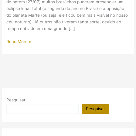
de ontem (27/07) muitos brasileiros puderam presenciar um
eclipse lunar total (o segundo do ano no Brasil) e a oposição
do planeta Marte (ou seja, ele ficou bem mais visível no nosso
céu noturno). Já outros não tiveram tanta sorte, devido ao
tempo nublado em uma grande […]
Como
Read More »
foi
o
evento
da
“Lua
de
Sangue”
no
Pesquisar
Egito
Pesquisar