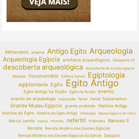
Arqueologia
Antigo Egito
Akhenaton
amarna
Arqueologia Egípcia
artefatos arqueológicos
Cleópatra VII
descoberta arqueológica
descoberta de tumba egípcia
Egiptologia
Documentário
deuses
Editora Salvat
Egito Antigo
egiptomania
Egito
evento
Egito Antigo na ficção
Egito na ficção
evento de arqueologia
Faraó Tutankhamon
exposição
faraó
Grande Museu Egípcio
História Antiga
grande pirâmide
História do Egito
história do Egito Antigo
mitologia
Museu Egípcio do Cairo
nefertiti
Ramses II
Márcia Jamille
múmias
Pirâmides
múmia
Revista
Revista Mistério dos Deuses Egípcios
Revista Mistério dos Deuses Egípcios da Salvat
Saqqara