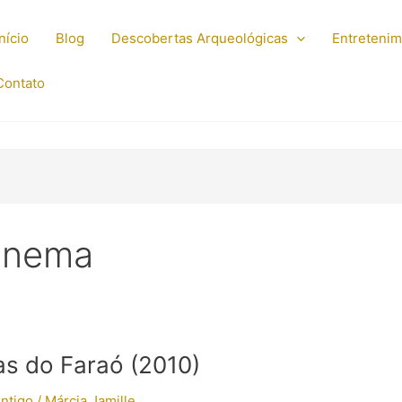
Início
Blog
Descobertas Arqueológicas
Entreteni
Contato
Cinema
as do Faraó (2010)
Antigo
/
Márcia Jamille