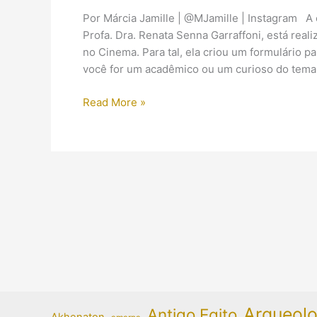
Por Márcia Jamille | @MJamille | Instagram A e
Profa. Dra. Renata Senna Garraffoni, está rea
no Cinema. Para tal, ela criou um formulário 
você for um acadêmico ou um curioso do tema
Para
Read More »
você
participar:
Pesquisa
sobre
a
representação
do
Antigo
Egito
no
cinema
Arqueolo
Antigo Egito
Akhenaton