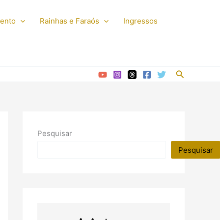
mento
Rainhas e Faraós
Ingressos
Pesquisar
Pesquisar
Pesquisar