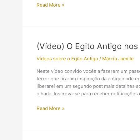
(Vídeo)
Read More »
Silly
Symphony
–
Egyptian
Melodies
(Vídeo) O Egito Antigo nos 
Vídeos sobre o Egito Antigo
/
Márcia Jamille
Neste vídeo convido vocês a fazerem um pass
terror que tiraram inspiração da antiguidade e
liberarei em um segundo post mais detalhes s
olhada. Inscreva-se para receber notificações
(Vídeo)
Read More »
O
Egito
Antigo
nos