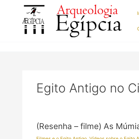
Ir
para
o
conteúdo
Egito Antigo no 
(Resenha – filme) As Múmi
Filmes e o Egito Antigo
,
Vídeos sobre o Egito 