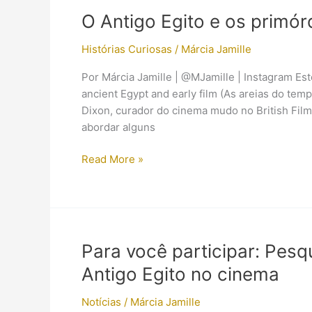
filmes
O Antigo Egito e os primó
de
terror
Histórias Curiosas
/
Márcia Jamille
Por Márcia Jamille | @MJamille | Instagram Est
ancient Egypt and early film (As areias do tem
Dixon, curador do cinema mudo no British Film I
abordar alguns
O
Read More »
Antigo
Egito
e
os
primórdios
Para você participar: Pes
do
Antigo Egito no cinema
cinema
Notícias
/
Márcia Jamille