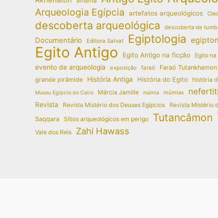
amarna
Arqueologia Egípcia
artefatos arqueológicos
Cleó
descoberta arqueológica
descoberta de tumb
Egiptologia
egipto
Documentário
Editora Salvat
Egito Antigo
Egito Antigo na ficção
Egito na
evento de arqueologia
Faraó Tutankhamon
exposição
faraó
História Antiga
História do Egito
grande pirâmide
história 
nefertit
Márcia Jamille
múmias
Museu Egípcio do Cairo
múmia
Revista
Revista Mistério dos Deuses Egípcios
Revista Mistério 
Tutancâmon
Saqqara
Sítios arqueológicos em perigo
Zahi Hawass
Vale dos Reis