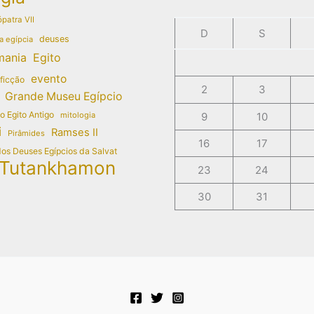
patra VII
D
S
deuses
a egípcia
mania
Egito
evento
 ficção
2
3
Grande Museu Egípcio
do Egito Antigo
mitologia
9
10
i
Ramses II
Pirâmides
16
17
dos Deuses Egípcios da Salvat
Tutankhamon
23
24
30
31