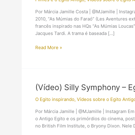
Por Márcia Jamille Costa | @MJamille | Instag
2010, “As Múmias do Faraó” (Les Aventures extr
francês inspirado nas HQs “As Múmias Loucas”,
Jacques Tardi. A trama é baseada […]
(Resenha
Read More »
–
filme)
As
Múmias
do
(Vídeo) Silly Symphony – E
Faraó
(2010)
O Egito inspirando
,
Vídeos sobre o Egito Antig
Por Márcia Jamille | @MJamille | Instagram Em
o Antigo Egito e os primórdios do cinema, pos
no British Film Institute, o Bryony Dixon. Ne