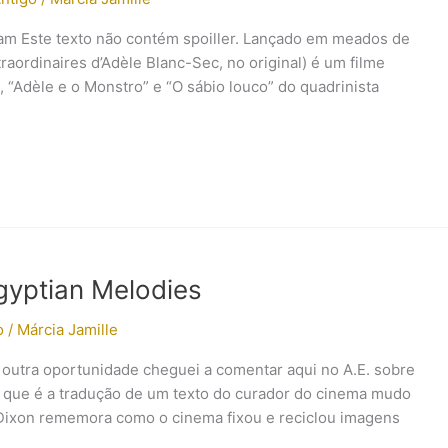
ram Este texto não contém spoiller. Lançado em meados de
aordinaires d’Adèle Blanc-Sec, no original) é um filme
 “Adèle e o Monstro” e “O sábio louco” do quadrinista
gyptian Melodies
o
/
Márcia Jamille
 outra oportunidade cheguei a comentar aqui no A.E. sobre
t que é a tradução de um texto do curador do cinema mudo
le Dixon rememora como o cinema fixou e reciclou imagens