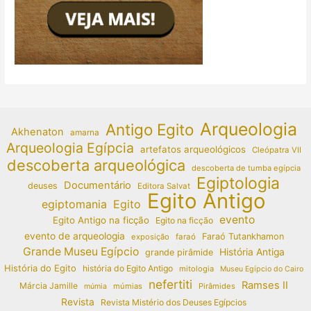
Arqueologia
Antigo Egito
Akhenaton
amarna
Arqueologia Egípcia
artefatos arqueológicos
Cleópatra VII
descoberta arqueológica
descoberta de tumba egípcia
Egiptologia
Documentário
deuses
Editora Salvat
Egito Antigo
egiptomania
Egito
evento
Egito Antigo na ficção
Egito na ficção
evento de arqueologia
Faraó Tutankhamon
exposição
faraó
Grande Museu Egípcio
História Antiga
grande pirâmide
História do Egito
história do Egito Antigo
mitologia
Museu Egípcio do Cairo
nefertiti
Ramses II
Márcia Jamille
múmias
Pirâmides
múmia
Revista
Revista Mistério dos Deuses Egípcios