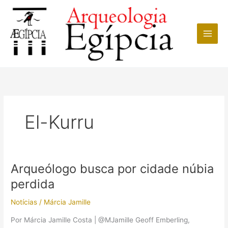
Ir
para
o
conteúdo
El-Kurru
Arqueólogo busca por cidade núbia
perdida
Notícias
/
Márcia Jamille
Por Márcia Jamille Costa | @MJamille Geoff Emberling,