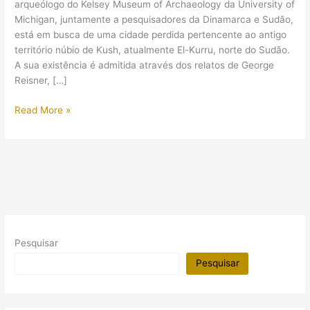
arqueólogo do Kelsey Museum of Archaeology da University of
Michigan, juntamente a pesquisadores da Dinamarca e Sudão,
está em busca de uma cidade perdida pertencente ao antigo
território núbio de Kush, atualmente El-Kurru, norte do Sudão.
A sua existência é admitida através dos relatos de George
Reisner, […]
Arqueólogo
Read More »
busca
por
cidade
núbia
perdida
Pesquisar
Pesquisar