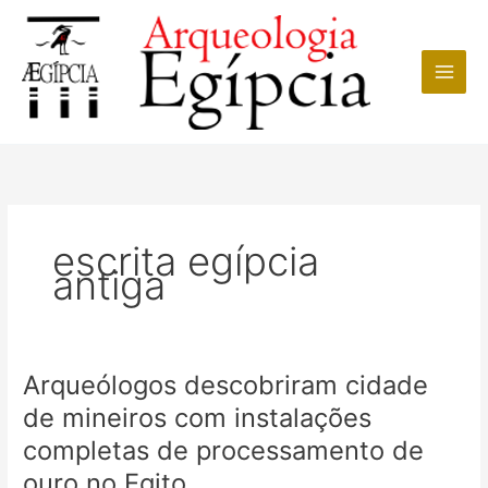
Ir
para
o
conteúdo
escrita egípcia
antiga
Arqueólogos descobriram cidade
de mineiros com instalações
completas de processamento de
ouro no Egito