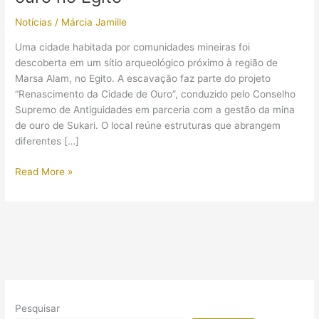
Notícias
/
Márcia Jamille
Uma cidade habitada por comunidades mineiras foi
descoberta em um sítio arqueológico próximo à região de
Marsa Alam, no Egito. A escavação faz parte do projeto
“Renascimento da Cidade de Ouro”, conduzido pelo Conselho
Supremo de Antiguidades em parceria com a gestão da mina
de ouro de Sukari. O local reúne estruturas que abrangem
diferentes […]
Arqueólogos
Read More »
descobriram
cidade
de
mineiros
com
instalações
completas
de
Pesquisar
processamento