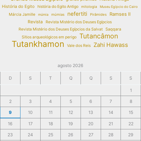
História do Egito
história do Egito Antigo
mitologia
Museu Egípcio do Cairo
nefertiti
Ramses II
Márcia Jamille
múmias
Pirâmides
múmia
Revista
Revista Mistério dos Deuses Egípcios
Revista Mistério dos Deuses Egípcios da Salvat
Saqqara
Tutancâmon
Sítios arqueológicos em perigo
Tutankhamon
Zahi Hawass
Vale dos Reis
agosto 2026
D
S
T
Q
Q
S
S
1
2
3
4
5
6
7
8
9
10
11
12
13
14
15
16
17
18
19
20
21
22
23
24
25
26
27
28
29