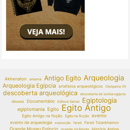
Arqueologia
Antigo Egito
Akhenaton
amarna
Arqueologia Egípcia
artefatos arqueológicos
Cleópatra VII
descoberta arqueológica
descoberta de tumba egípcia
Egiptologia
Documentário
deuses
Editora Salvat
Egito Antigo
egiptomania
Egito
evento
Egito Antigo na ficção
Egito na ficção
evento de arqueologia
Faraó Tutankhamon
exposição
faraó
Grande Museu Egípcio
História Antiga
grande pirâmide