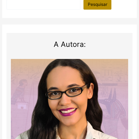
de
Pesquisar
ouro
no
Egito
A Autora: