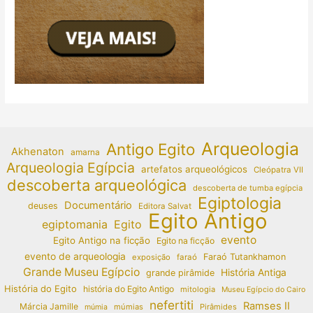
Arqueologia
Antigo Egito
Akhenaton
amarna
Arqueologia Egípcia
artefatos arqueológicos
Cleópatra VII
descoberta arqueológica
descoberta de tumba egípcia
Egiptologia
Documentário
deuses
Editora Salvat
Egito Antigo
egiptomania
Egito
evento
Egito Antigo na ficção
Egito na ficção
evento de arqueologia
Faraó Tutankhamon
exposição
faraó
Grande Museu Egípcio
História Antiga
grande pirâmide
História do Egito
história do Egito Antigo
mitologia
Museu Egípcio do Cairo
nefertiti
Ramses II
Márcia Jamille
múmias
Pirâmides
múmia