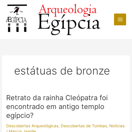
Ir
para
o
conteúdo
estátuas de bronze
Retrato da rainha Cleópatra foi
encontrado em antigo templo
egípcio?
Descobertas Arqueológicas
,
Descobertas de Tumbas
,
Notícias
/
Márcia Jamille