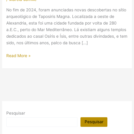
No fim de 2024, foram anunciadas novas descobertas no sítio
arqueológico de Taposiris Magna. Localizada a oeste de
Alexandria, esta foi uma cidade fundada por volta de 280
a.E.C., perto do Mar Mediterrâneo. Lá existiam alguns templos
dedicados ao casal Osíris e Ísis, entre outras divindades, e tem
sido, nos últimos anos, palco da busca […]
Retrato
Read More »
da
rainha
Cleópatra
foi
encontrado
em
antigo
templo
Pesquisar
egípcio?
Pesquisar