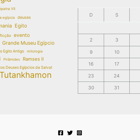
patra VII
D
S
deuses
a egípcia
mania
Egito
evento
 ficção
2
3
Grande Museu Egípcio
do Egito Antigo
mitologia
9
10
i
Ramses II
Pirâmides
16
17
dos Deuses Egípcios da Salvat
Tutankhamon
23
24
30
31