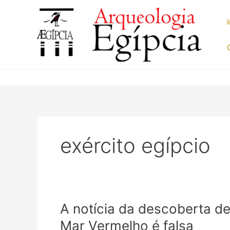
Ir
para
o
conteúdo
exército egípcio
A notícia da descoberta de
Mar Vermelho é falsa