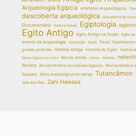
amarna
Arqueologia Egípcia
artefatos arqueológicos
Cleó
descoberta arqueológica
descoberta de tumb
Egiptologia
egipto
Documentário
Editora Salvat
Egito Antigo
Egito Antigo na ficção
Egito na
evento de arqueologia
Faraó Tutankhamon
exposição
faraó
História Antiga
História do Egito
grande pirâmide
história 
nefertit
Márcia Jamille
múmias
Museu Egípcio do Cairo
múmia
Revista
Revista Mistério dos Deuses Egípcios
Revista Mistério 
Tutancâmon
Saqqara
Sítios arqueológicos em perigo
Zahi Hawass
Vale dos Reis