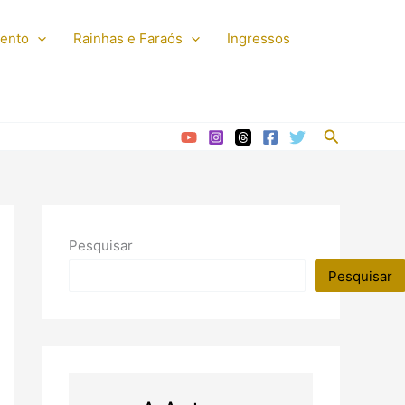
mento
Rainhas e Faraós
Ingressos
Pesquisar
Pesquisar
Pesquisar