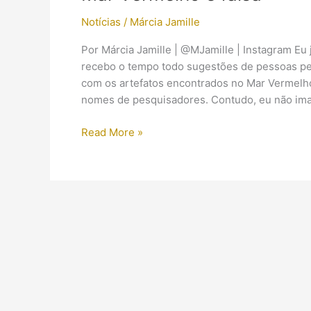
Notícias
/
Márcia Jamille
Por Márcia Jamille | @MJamille | Instagram Eu j
recebo o tempo todo sugestões de pessoas ped
com os artefatos encontrados no Mar Vermelh
nomes de pesquisadores. Contudo, eu não ima
A
Read More »
notícia
da
descoberta
de
restos
de
exército
egípcio
no
Mar