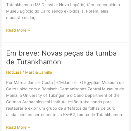
roubos”?
Tutankhamon (18ª Dinastia; Novo Império) têm preenchido o
Museu Egípcio do Cairo sendo exibidos lá. Porém, eles
mudarão de lar,
Tutankhamon
Read More »
terá
notáveis
substitutos
Em breve: Novas peças da tumba
no
de Tutankhamon
Museu
Egípcio
Notícias
/
Márcia Jamille
do
Cairo
Por Márcia Jamille Costa | @MJamille O Egyptian Museum do
Cairo unido com o Römisch-Germanisches Zentral Museum de
Mainz, a University of Tübingen e o Cairo Department of the
German Archaeological Institute estão trabalhando para
restaurar e exibir um grupo de artefatos de folhas de ouro
ainda inéditos pertencentes a KV-62, tumba de Tutankhamon.
Em
Read More »