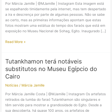
Por Márcia Jamille | @MJamille | Instagram Esta imagem está
se espalhando timidamente pela internet, mas tem despertado
a ira e descrença por parte de algumas pessoas. Não se sabe
ao certo, mas as primeiras informações apontam que estas
fotos mostram uma estátua do tempo dos faraós que está em
exposição no Museu Nacional de Sohag, Egito. Inaugurado […]
Peça
Read More »
arqueológica
com
mais
Tutankhamon terá notáveis
de
substitutos no Museu Egípcio do
3000
anos
Cairo
foi
Notícias
/
Márcia Jamille
pregada
na
Por Márcia Jamille Costa | @MJamille | Instagram Os artefatos
parede
retirados da tumba do faraó Tutankhamon são singulares e
para
têm servido para mostrar a grandiosidade do Egito. Desde a
“evitar
sua descoberta, há quase 100 anos, os artefatos de