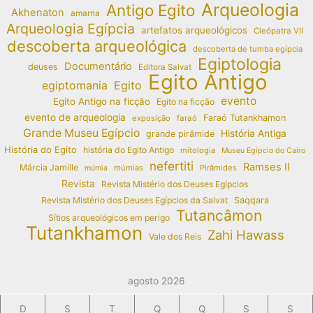
Arqueologia
Antigo Egito
Akhenaton
amarna
Arqueologia Egípcia
artefatos arqueológicos
Cleópatra VII
descoberta arqueológica
descoberta de tumba egípcia
Egiptologia
Documentário
deuses
Editora Salvat
Egito Antigo
egiptomania
Egito
evento
Egito Antigo na ficção
Egito na ficção
evento de arqueologia
Faraó Tutankhamon
exposição
faraó
Grande Museu Egípcio
História Antiga
grande pirâmide
História do Egito
história do Egito Antigo
mitologia
Museu Egípcio do Cairo
nefertiti
Ramses II
Márcia Jamille
múmias
Pirâmides
múmia
Revista
Revista Mistério dos Deuses Egípcios
Revista Mistério dos Deuses Egípcios da Salvat
Saqqara
Tutancâmon
Sítios arqueológicos em perigo
Tutankhamon
Zahi Hawass
Vale dos Reis
agosto 2026
D
S
T
Q
Q
S
S