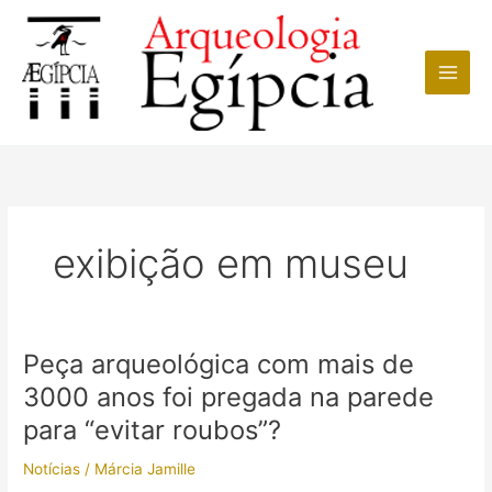
Ir
para
o
conteúdo
exibição em museu
Peça arqueológica com mais de
3000 anos foi pregada na parede
para “evitar roubos”?
Notícias
/
Márcia Jamille