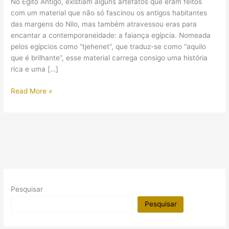
No Egito Antigo, existiam alguns artefatos que eram feitos
com um material que não só fascinou os antigos habitantes
das margens do Nilo, mas também atravessou eras para
encantar a contemporaneidade: a faiança egípcia. Nomeada
pelos egípcios como “tjehenet”, que traduz-se como “aquilo
que é brilhante”, esse material carrega consigo uma história
rica e uma […]
A
Read More »
Faiança
Egípcia:
Entre
a
arte
e
uma
técnica
Pesquisar
milenar
Pesquisar