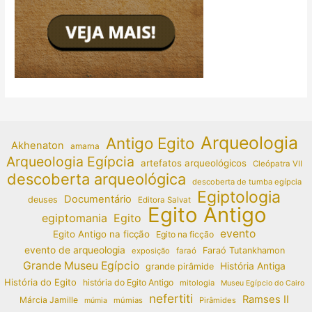
Arqueologia
Antigo Egito
Akhenaton
amarna
Arqueologia Egípcia
artefatos arqueológicos
Cleópatra VII
descoberta arqueológica
descoberta de tumba egípcia
Egiptologia
Documentário
deuses
Editora Salvat
Egito Antigo
egiptomania
Egito
evento
Egito Antigo na ficção
Egito na ficção
evento de arqueologia
Faraó Tutankhamon
exposição
faraó
Grande Museu Egípcio
História Antiga
grande pirâmide
História do Egito
história do Egito Antigo
mitologia
Museu Egípcio do Cairo
nefertiti
Ramses II
Márcia Jamille
múmias
Pirâmides
múmia