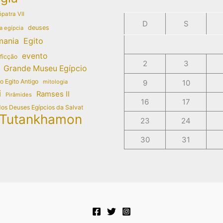
patra VII
D
S
deuses
a egípcia
mania
Egito
evento
 ficção
2
3
Grande Museu Egípcio
do Egito Antigo
mitologia
9
10
i
Ramses II
Pirâmides
16
17
dos Deuses Egípcios da Salvat
Tutankhamon
23
24
30
31