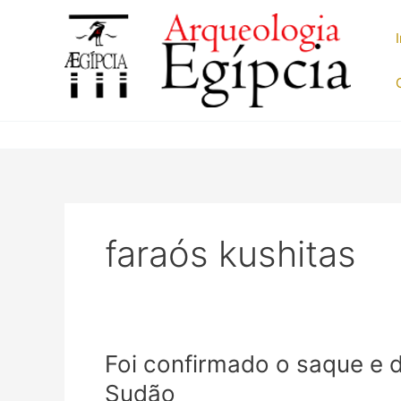
Ir
para
o
conteúdo
faraós kushitas
Foi confirmado o saque e 
Sudão