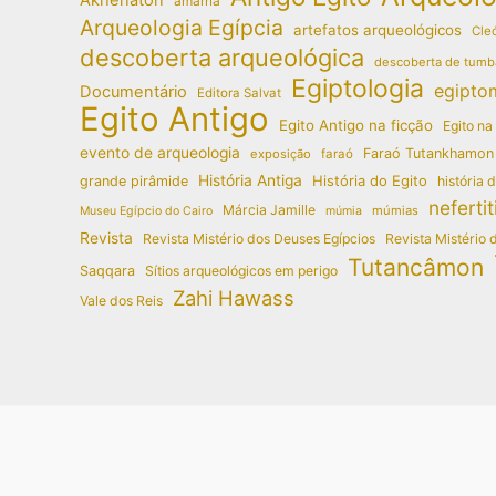
amarna
Arqueologia Egípcia
artefatos arqueológicos
Cleó
descoberta arqueológica
descoberta de tumb
Egiptologia
egipto
Documentário
Editora Salvat
Egito Antigo
Egito Antigo na ficção
Egito na
evento de arqueologia
Faraó Tutankhamon
exposição
faraó
História Antiga
História do Egito
grande pirâmide
história 
nefertit
Márcia Jamille
múmias
Museu Egípcio do Cairo
múmia
Revista
Revista Mistério dos Deuses Egípcios
Revista Mistério 
Tutancâmon
Saqqara
Sítios arqueológicos em perigo
Zahi Hawass
Vale dos Reis