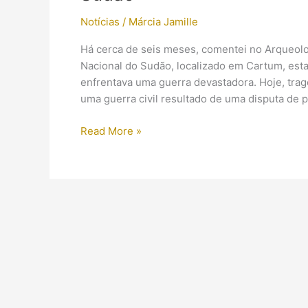
Notícias
/
Márcia Jamille
Há cerca de seis meses, comentei no Arqueol
Nacional do Sudão, localizado em Cartum, est
enfrentava uma guerra devastadora. Hoje, tra
uma guerra civil resultado de uma disputa de 
Foi
Read More »
confirmado
o
saque
e
destruição
do
Museu
Nacional
do
Sudão