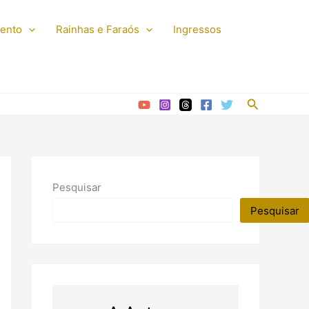
mento
Rainhas e Faraós
Ingressos
Pesquisar
Pesquisar
Pesquisar