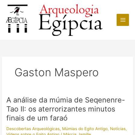
Ir
para
o
conteúdo
Gaston Maspero
A análise da múmia de Seqenenre-
Tao II: os aterrorizantes minutos
finais de um faraó
Descobertas Arqueológicas
,
Múmias do Egito Antigo
,
Notícias
,
Vídeos sobre o Egito Antigo
/
Márcia Jamille