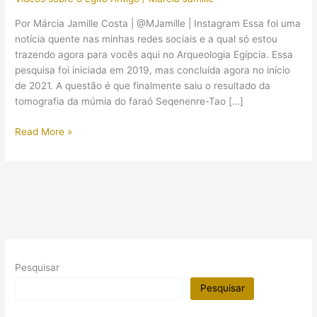
Por Márcia Jamille Costa | @MJamille | Instagram Essa foi uma
notícia quente nas minhas redes sociais e a qual só estou
trazendo agora para vocês aqui no Arqueologia Egípcia. Essa
pesquisa foi iniciada em 2019, mas concluída agora no início
de 2021. A questão é que finalmente saiu o resultado da
tomografia da múmia do faraó Seqenenre-Tao […]
A
Read More »
análise
da
múmia
de
Seqenenre-
Tao
II:
os
Pesquisar
aterrorizantes
minutos
Pesquisar
finais