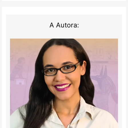
de
um
faraó
A Autora: