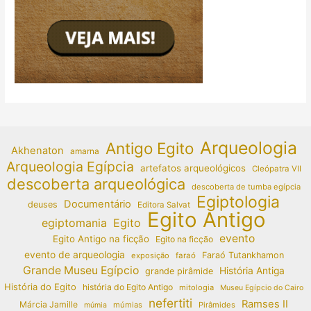
Arqueologia
Antigo Egito
Akhenaton
amarna
Arqueologia Egípcia
artefatos arqueológicos
Cleópatra VII
descoberta arqueológica
descoberta de tumba egípcia
Egiptologia
Documentário
deuses
Editora Salvat
Egito Antigo
egiptomania
Egito
evento
Egito Antigo na ficção
Egito na ficção
evento de arqueologia
Faraó Tutankhamon
exposição
faraó
Grande Museu Egípcio
História Antiga
grande pirâmide
História do Egito
história do Egito Antigo
mitologia
Museu Egípcio do Cairo
nefertiti
Ramses II
Márcia Jamille
múmias
Pirâmides
múmia