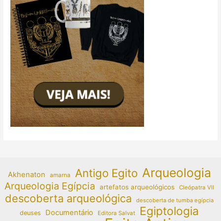
Arqueologia
Antigo Egito
Akhenaton
amarna
Arqueologia Egípcia
artefatos arqueológicos
Cleópatra VII
descoberta arqueológica
descoberta de tumba egípcia
Egiptologia
Documentário
deuses
Editora Salvat