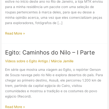
estive no início deste ano no Rio de Janeiro, a loja MTK enviou
para a minha residência um pacote com uma seleção de
roupas pertencentes à marca deles, para que eu desse a
minha opinião acerca, uma vez que eles comercializam peças
para exploradores, fotógrafos de […]
Produtos
Read More »
MTK
para
arqueólogas
Egito: Caminhos do Nilo – I Parte
(os)
–
Vídeos sobre o Egito Antigo
/
Márcia Jamille
Comentários
Em série que mostra uma viagem ao Egito, o repórter Gerson
de Souza navega pelo rio Nilo e explora desertos do país. Para
chegar ao primeiro destino, Assuã, ele percorreu 1.200 km de
trem, partindo da capital egípcia do Cairo, visitou
comunidades e mostrou a tradição e os costumes do povo
egípcio (Record).
Egito:
Read More »