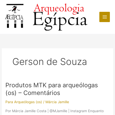
Ir
para
o
conteúdo
Gerson de Souza
Produtos MTK para arqueólogas
(os) – Comentários
Para Arqueólogas (os)
/
Márcia Jamille
Por Márcia Jamille Costa | @MJamille | Instagram Enquanto