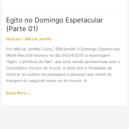
Caminhos
do
Nilo
Egito no Domingo Espetacular
–
(Parte 01)
I
Parte
Notícias
/
Márcia Jamille
Por Márcia Jamille Costa | @MJamille O Domingo Espetacular
(Rede Record) estreou no dia 04/04/2010 a reportagem
“Egito: Caminhos do Nilo”, que está sendo apresentada pelo o
carismático Gerson de Souza. A série tem a finalidade de
mostrar ao público as paisagens e pessoas que vivem às
margens do segundo maior rio do mundo. A
Egito
Read More »
no
Domingo
Espetacular
(Parte
01)