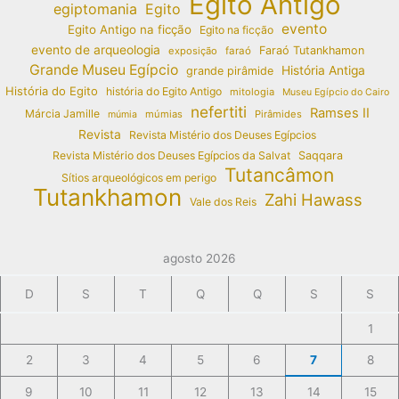
Egito Antigo
egiptomania
Egito
evento
Egito Antigo na ficção
Egito na ficção
evento de arqueologia
Faraó Tutankhamon
exposição
faraó
Grande Museu Egípcio
História Antiga
grande pirâmide
História do Egito
história do Egito Antigo
mitologia
Museu Egípcio do Cairo
nefertiti
Ramses II
Márcia Jamille
múmias
Pirâmides
múmia
Revista
Revista Mistério dos Deuses Egípcios
Revista Mistério dos Deuses Egípcios da Salvat
Saqqara
Tutancâmon
Sítios arqueológicos em perigo
Tutankhamon
Zahi Hawass
Vale dos Reis
agosto 2026
D
S
T
Q
Q
S
S
1
2
3
4
5
6
7
8
9
10
11
12
13
14
15